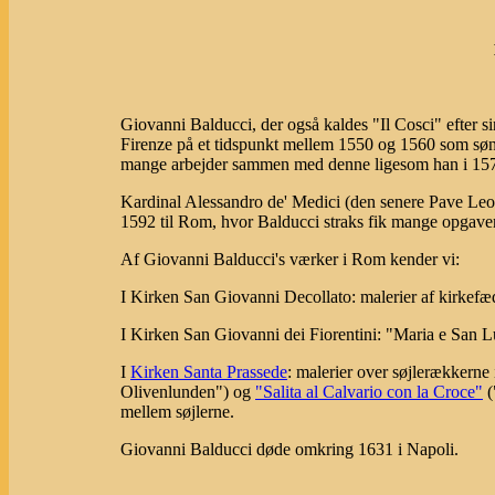
Giovanni Balducci, der også kaldes "Il Cosci" efter s
Firenze på et tidspunkt mellem 1550 og 1560 som søn
mange arbejder sammen med denne ligesom han i 157
Kardinal Alessandro de' Medici (den senere Pave Le
1592 til Rom, hvor Balducci straks fik mange opgaver 
Af Giovanni Balducci's værker i Rom kender vi:
I Kirken San Giovanni Decollato: malerier af kirkefæ
I Kirken San Giovanni dei Fiorentini: "Maria e San L
I
Kirken Santa Prassede
: malerier over søjlerækkerne
Olivenlunden") og
"Salita al Calvario con la Croce"
(
mellem søjlerne.
Giovanni Balducci døde omkring 1631 i Napoli.