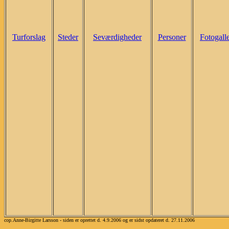
Turforslag
Steder
Seværdigheder
Personer
Fotogalle
cop.Anne-Birgitte Larsson - siden er oprettet d. 4.9.2006 og er sidst opdateret d. 27.11.2006