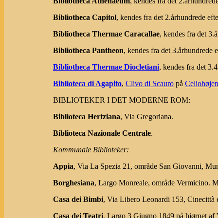
Bibliotheca Athenaeum
, kendes fra det 2.århundrede
Bibliotheca Capitol
, kendes fra det 2.århundrede efte
Bibliotheca Thermae Caracallae
, kendes fra det 3.
Bibliotheca Pantheon
, kendes fra det 3.århundrede e
Bibliotheca Thermae Diocletiani
, kendes fra det 3.
Biblioteca di Agapito
,
Clivo di Scauro
på
Celiohøje
BIBLIOTEKER I DET MODERNE ROM:
Biblioteca Hertziana
, Via Gregoriana.
Biblioteca Nazionale Centrale
.
Kommunale Biblioteker:
Appia
, Via La Spezia 21, område San Giovanni, Mu
Borghesiana
, Largo Monreale, område Vermicino. M
Casa dei Bimbi
, Via Libero Leonardi 153, Cinecittà
Casa dei Teatri
, Largo 3 Giugno 1849 på hjørnet af 