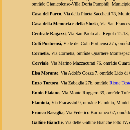
område Gianicolense-Villa Doria Pamphilj, Municip
Casa del Parco
, Via della Pineta Sacchetti 78, Mun
Casa della Memoria e della Storia
, Via San Frances
Centrale Ragazzi
, Via San Paolo alla Regola 15-18
Colli Portuensi
, Viale dei Colli Portuensi 275, o
Cornelia
, Via Cornelia, område Quartiere Montespa
Corviale
, Via Marino Mazzacurati 76, område Quar
Elsa Morante
, Via Adolfo Cozza 7, område Lido di
Enzo Tortora
, Via Zabaglia 27b, område
Rione Test
Ennio Flaiano
, Via Monte Ruggero 39, område Tufe
Flaminia
, Via Fracassini 9, område Flaminio, Munic
Franco Basaglia
, Via Federico Borromeo 67, områd
Galline Bianche
, Via delle Galline Bianche lotto 