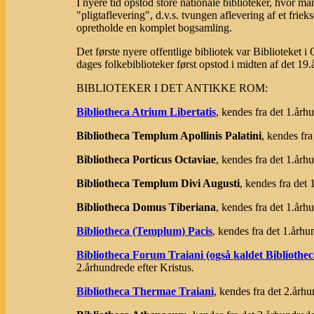
I nyere tid opstod store nationale biblioteker, hvor 
"pligtaflevering", d.v.s. tvungen aflevering af et friek
opretholde en komplet bogsamling.
Det første nyere offentlige bibliotek var Biblioteket i
dages folkebiblioteker først opstod i midten af det 19
BIBLIOTEKER I DET ANTIKKE ROM:
Bibliotheca Atrium Libertatis
, kendes fra det 1.årh
Bibliotheca Templum Apollinis Palatini
, kendes fra
Bibliotheca Porticus Octaviae
, kendes fra det 1.årh
Bibliotheca Templum Divi Augusti
, kendes fra det 
Bibliotheca Domus Tiberiana
, kendes fra det 1.årh
Bibliotheca (Templum) Pacis
, kendes fra det 1.århu
Bibliotheca Forum Traiani (også kaldet Bibliotheca
2.århundrede efter Kristus.
Bibliotheca Thermae Traiani
, kendes fra det 2.århu