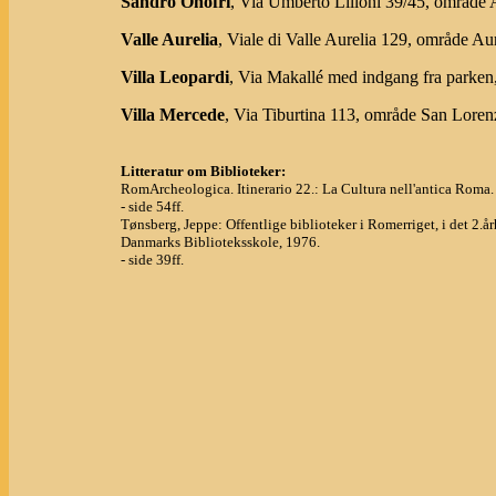
Sandro Onofri
, Via Umberto Lilloni 39/45, område 
Valle Aurelia
, Viale di Valle Aurelia 129, område A
Villa Leopardi
, Via Makallé med indgang fra parken
Villa Mercede
, Via Tiburtina 113, område San Loren
Litteratur om Biblioteker:
RomArcheologica. Itinerario 22.: La Cultura nell'antica Roma.
- side 54ff.
Tønsberg, Jeppe: Offentlige biblioteker i Romerriget, i det 2.
Danmarks Biblioteksskole, 1976.
- side 39ff.