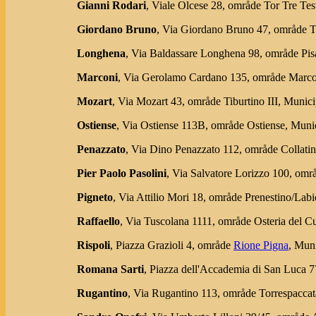
Gianni Rodari
, Viale Olcese 28, område Tor Tre Te
Giordano Bruno
, Via Giordano Bruno 47, område T
Longhena
, Via Baldassare Longhena 98, område Pi
Marconi
, Via Gerolamo Cardano 135, område Marc
Mozart
, Via Mozart 43, område Tiburtino III, Muni
Ostiense
, Via Ostiense 113B, område Ostiense, Mun
Penazzato
, Via Dino Penazzato 112, område Collati
Pier Paolo Pasolini
, Via Salvatore Lorizzo 100, om
Pigneto
, Via Attilio Mori 18, område Prenestino/La
Raffaello
, Via Tuscolana 1111, område Osteria del 
Rispoli
, Piazza Grazioli 4, område
Rione Pigna
, Mun
Romana Sarti
, Piazza dell'Accademia di San Luca 
Rugantino
, Via Rugantino 113, område Torrespacca