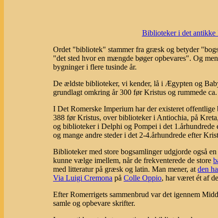
Biblioteker i det antikk
Ordet "bibliotek" stammer fra græsk og betyder "bo
"det sted hvor en mængde bøger opbevares". Og menn
bygninger i flere tusinde år.
De ældste biblioteker, vi kender, lå i Ægypten og Bab
grundlagt omkring år 300 før Kristus og rummede ca.
I Det Romerske Imperium har der existeret offentlige 
388 før Kristus, over biblioteker i Antiochia, på Kret
og biblioteker i Delphi og Pompei i det 1.århundrede e
og mange andre steder i det 2-4.århundrede efter Kris
Biblioteker med store bogsamlinger udgjorde også en
kunne vælge imellem, når de frekventerede de store
b
med litteratur på græsk og latin. Man mener, at
den ha
Via Luigi Cremona
på
Colle Oppio
, har været ét af d
Efter Romerrigets sammenbrud var det igennem Middel
samle og opbevare skrifter.