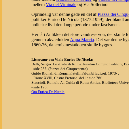
mellem
Via del Viminale
og Via Solferino.
Oprindelig var denne gade en del af
Piazza dei Cinqu
politiker Enrico De Nicola (1877-1959), der blandt ande
politiske liv i den lange periode under fascismen.
Her lå i Antikken det store vandreservoir, der skulle 
gennem akvædukten
Aqua Marcia
. Det var denne byg
1860-76, da jernbanestationen skulle bygges.
Litteratur om Viale Enrico De Nicola:
Delli, Sergio: Le strade di Roma. Newton Compton editori, 19
- side 286. (Piazza dei Cinquecento)
Guide Rionali di Roma. Fratelli Palombi Editori, 1973- .
- Rione XVIII, Castro Pretorio. del 1: side 76f.
Staccioli, Romolo A.: Guida di Roma Antica. Biblioteca Univer
- side 196.
Om Enrico De Nicola
.