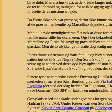
blive døbt. Man må huske på, at de kristne fanger no
de ret frie forhold og mulighed for at få besøg og også
fortsætte deres missionsarbejde.
Da Pietro ikke selv var præst og derfor ikke kunne dø
af de præster han kendte og Marcellino skyndte sig stra
Men nu havde myndighederne fået nok af disse forhæ
familie måtte stille for dommeren. Også her bekræftede
Marcellino og Pietro fik prygl og præsten blev smidt 
glasskår. Men de to ulykkelige fortsatte dog stadig m
Imens dømtes Artemius og hans familie og blev stenet
natten ført ud til Silva Nigra ("Den Sorte Skov"), hvor
sidste og at natten ved deres død blev oplyst af stort
Strålende Lyse/Sne Hvide Skov") og bøddelen, der så
Senere førte to romerske kvinder Firmina og Lucilla l
nærheden af martyren San Tiburtius' grav ved
Via La
Esquilina
(det sted der idag hedder Tor Pignattara). H
Pave Damasus (366-384) forfattede en mindeindskrift t
Gravpladsen led stor skade under goternes hærgen og 
Hadrian I (772-795). Under Kejser Karl den Store blev 
flyttet til
Kirken Santi Quattro Coronati
på
Celiohøjen