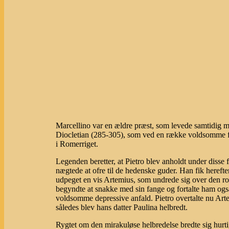
Marcellino var en ældre præst, som levede samtidig 
Diocletian (285-305), som ved en række voldsomme f
i Romerriget.
Legenden beretter, at Pietro blev anholdt under disse f
nægtede at ofre til de hedenske guder. Han fik hereft
udpeget en vis Artemius, som undrede sig over den ro
begyndte at snakke med sin fange og fortalte ham ogs
voldsomme depressive anfald. Pietro overtalte nu Art
således blev hans datter Paulina helbredt.
Rygtet om den mirakuløse helbredelse bredte sig hurti