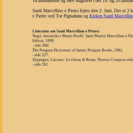
16.århundrede og blev udgravet i det 19. og 20.århun
Santi Marcellino e Pietro fejres den 2. Juni. Der er 2 
e Pietro ved Tor Pignattara og
Kirken Santi Marcellino
Litteratur om Santi Marcellino e Pietro:
Negri, Antonella e Bruno Pirolli: Santi Martiri Marcellino e Piet
Editori, 1999.
- side 38ff.
The Penguin Dictionary of Saints. Penguin Books, 1982.
- side 227.
Zeppegno, Luciano: Le chiese di Roma. Newton Compton edito
- side 261.