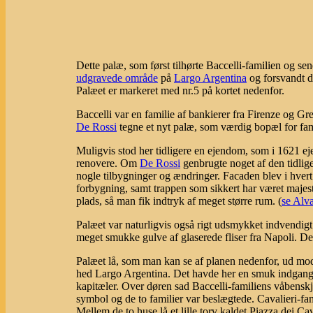
Dette palæ, som først tilhørte Baccelli-familien og sen
udgravede område
på
Largo Argentina
og forsvandt de
Palæet er markeret med nr.5 på kortet nedenfor.
Baccelli var en familie af bankierer fra Firenze og G
De Rossi
tegne et nyt palæ, som værdig bopæl for fa
Muligvis stod her tidligere en ejendom, som i 1621 ej
renovere. Om
De Rossi
genbrugte noget af den tidlige
nogle tilbygninger og ændringer. Facaden blev i hve
forbygning, samt trappen som sikkert har været majest
plads, så man fik indtryk af meget større rum. (
se Alva
Palæet var naturligvis også rigt udsmykket indvendigt
meget smukke gulve af glaserede fliser fra Napoli. De
Palæet lå, som man kan se af planen nedenfor, ud mod
hed Largo Argentina. Det havde her en smuk indgangsd
kapitæler. Over døren sad Baccelli-familiens våbenskj
symbol og de to familier var beslægtede. Cavalieri-fam
Mellem de to huse lå et lille torv kaldet Piazza dei Cav