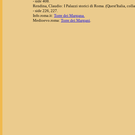
- side 408.
Rendina, Claudio: I Palazzi storici di Roma. (Quest'Italia, coll
- side 226, 227.
Info.roma.it:
Torre dei Margana.
Medioevo.roma:
Torre dei Margani
.