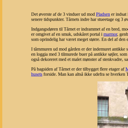
Det øverste af de 3 vinduer ud mod
Pladsen
er indsat 
senere tidspunkter. Tårnets indre har stueetage og 3 øv
Indgangsdøren til Tårnet er indrammet af en bred, mo
er omgivet af en smuk, udskåret portal i
marmor
, genb
som oprindelig har været meget større. En del af den 
I tårnmuren ud mod gården er der indemuret antikke sø
en loggia med 3 tilmurede buer på antikke søjler, som 
også dekoreret med et malet mønster af stenkvadre, samt
På bagsiden af Tårnet er der tilbygget flere etager af
M
husets
forside. Man kan altså ikke udefra se hverken Tå