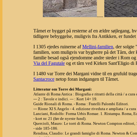
.....
Tårnet er bygget på resterne af en ældre søjlegang, hvo
tidligere bebyggelse, muligvis fra Antikken, er fundet
I 1305 ejedes ruinerne af
Mellini-familien
, der solgte 
familien, som muligvis var bygherre på det Tårn, der 
familie besad også ejendomme andre steder i Rom og i
Via del Fagutale
og et tårn ved Kirken Sant'Eligio di F
I 1480 var Torre dei Margani vidne til en grufuld tra
Santacroce
netop foran indgangen til Tårnet.
Litteratur om Torre dei Margani:
Atlante di Roma Antica : Biografia e ritratti della città / a cu
--- 2 : Tavole e indici. --- : Kort 14+ 19.
Guide Rionali di Roma. - Roma : Fratelli Palombi Editori.
--- Rione XI S.Angelo - 4. edizione riveduta e ampliata / a cura d
Lanciani, Rodolfo: Forma Urbis Romae. 1. Ristampa. Roma, Ed
- kort nr. 21 (før de nyeste fund).
Quercioli, Mauro: Le torri di Roma. Newton Compton editori, 
- side 185-186.
Rendina, Claudio: Le grandi famiglie di Roma. Newton & Com