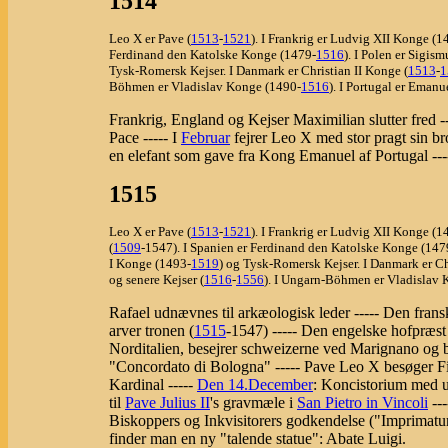
1514
Leo X er Pave (
1513
-
1521
). I Frankrig er Ludvig XII Konge (1
Ferdinand den Katolske Konge (1479-
1516
). I Polen er Sigis
Tysk-Romersk Kejser. I Danmark er Christian II Konge (
1513
-
1
Böhmen er Vladislav Konge (1490-
1516
). I Portugal er Eman
Frankrig, England og Kejser Maximilian slutter fred 
Pace ----- I
Februar
fejrer Leo X med stor pragt sin bro
en elefant som gave fra Kong Emanuel af Portugal ---
1515
Leo X er Pave (
1513
-
1521
). I Frankrig er Ludvig XII Konge (1
(
1509
-1547). I Spanien er Ferdinand den Katolske Konge (147
I Konge (1493-
1519
) og Tysk-Romersk Kejser. I Danmark er Ch
og senere Kejser (
1516
-
1556
). I Ungarn-Böhmen er Vladislav 
Rafael udnævnes til arkæologisk leder ----- Den fra
arver tronen (
1515
-1547) ----- Den engelske hofpræst 
Norditalien, besejrer schweizerne ved Marignano og be
"Concordato di Bologna" ----- Pave Leo X besøger Fi
Kardinal -----
Den 14.December
: Koncistorium med u
til
Pave Julius II
's gravmæle i
San Pietro in Vincoli
---
Biskoppers og Inkvisitorers godkendelse ("Imprimatur
finder man en ny "talende statue": Abate Luigi.