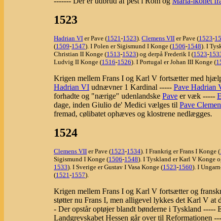
------- Der er udbrud af pest i Rom og
Maria-ikonet fr
1523
Hadrian VI
er Pave (
1521
-
1523
).
Clemens VII
er Pave (
1523
-
1
(
1509
-
1547
). I Polen er Sigismund I Konge (
1506
-
1548
). I Ty
Christian II Konge (
1513
-
1523
) og derpå Frederik I (
1523
-
153
Ludvig II Konge (
1516
-
1526
). I Portugal er Johan III Konge (
1
Krigen mellem Frans I og Karl V fortsætter med hjælp
Hadrian VI
udnævner 1 Kardinal -----
Pave Hadrian 
forhadte og "nærige" udenlandske
Pave
er væk -----
E
dage, inden Giulio de' Medici vælges til
Pave Clemen
fremad, cølibatet ophæves og klostrene nedlægges.
1524
Clemens VII
er Pave (
1523
-
1534
). I Frankrig er Frans I Konge (
Sigismund I Konge (
1506
-
1548
). I Tyskland er Karl V Konge 
1533
). I Sverige er Gustav I Vasa Konge (
1523
-
1560
). I Ungar
(
1521
-
1557
).
Krigen mellem Frans I og Karl V fortsætter og frans
støtter nu Frans I, men alligevel lykkes det Karl V at
- Der opstår optøjer blandt bønderne i Tyskland -----
Landgrevskabet Hessen går over til Reformationen --