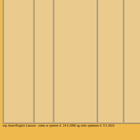
cop.Anne-Birgitte Larsson - siden er oprettet d. 24.6.2008 og sidst opdateret d. 9.5.2023