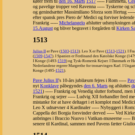
kører frem til
den 16. Marts
1517
----- Fiammetta,
Ces
og pavelige tropper ved Ravenna ----- Tyskerne og s
og genindsætter Massimiliano Sforza som Hertug ----- 
efter spansk pres Piero de' Medici og forviser ledende 
Frankrig -----
Michelangelo
afslutter udsmykningen af 
15.August
og bliver begravet i forgården til
Kirken Sa
1513
Julius II
er Pave (
1503
-
1513
). Leo X er Pave (
1513
-
1521
). I F
(
1509
-
1547
). I Spanien er Ferdinand den Katolske Konge (147
I Konge (1493-
1519
) og Tysk-Romersk Kejser. I Danmark er 
Nederlandene regerer Margrethe for tronarvingen Karl. I Ung
Konge (1495-
1521
).
Pave Julius II
's 10-års jubilæum fejres i Rom -----
Pave
nyt
Konklave
påbegyndes
den 6. Marts
og afsluttes
d
1521
) ----- Frankrig og Venedig slutter forbund, men 
Frankrig og sejrer ----- Ludvig XII forhandler fred m
mistanke for at have deltaget i et komplot mod Medici
Leo X udnævner 4 Kardinaler ----- Nybyggeri i Rom: C
Cappella dei Borgia forsvinder derved ----- Ved Kirk
anbringes i Braccio Nuovo i Vatikan-museerne ----- 
senere til Kardinal, sammen med Pavens fætter Giulio