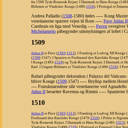
fra 1508 Tysk-Romersk Kejser. I Danmark er Hans Konge (148
Böhmen er Vladislav Konge (1490-
1516
). I Portugal er Eman
Andrea Palladio (
1508
-1580) fødes ----- Kong Maximi
venetianerne spærrer vejen til Rom -----
Pave Julius II
Cambrais en liga mod Venedig -----
Paven
overgiver U
Michelangelo
påbegynder udsmykningen af loftet i Ca
1509
Julius II
er Pave (
1503
-
1513
). I Frankrig er Ludvig XII Konge 
(
1509
-1547). I Spanien er Ferdinand den Katolske Konge (147
I Konge (1493-
1519
) og Tysk-Romersk Kejser. I Danmark er 
Karl. I Ungarn-Böhmen er Vladislav Konge (1490-
1516
). I Po
Rafael påbegynder dekoration i Palazzo del Vaticano
bliver Konge (
1509
-1547) ----- Bryllup mellem Henri
---- Franskmændene slår venetianerne ved Agnadello --
Julius II
besætter Ravenna og Rimini ----- Spanierne b
1510
Julius II
er Pave (
1503
-
1513
). I Frankrig er Ludvig XII Konge 
Ferdinand den Katolske Konge (1479-
1516
). I Polen er Sigis
Tysk-Romersk Kejser. I Danmark er Hans Konge (1481-
1513
).
Vladislav Konge (1490-
1516
). I Portugal er Emanuel I den St