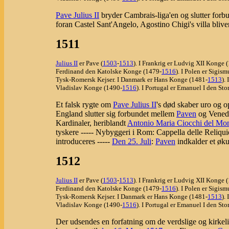
Pave Julius II
bryder Cambrais-liga'en og slutter for
foran Castel Sant'Angelo, Agostino Chigi's villa bli
1511
Julius II
er Pave (
1503
-
1513
). I Frankrig er Ludvig XII Konge 
Ferdinand den Katolske Konge (1479-
1516
). I Polen er Sigis
Tysk-Romersk Kejser. I Danmark er Hans Konge (1481-
1513
).
Vladislav Konge (1490-
1516
). I Portugal er Emanuel I den St
Et falsk rygte om
Pave Julius II
's død skaber uro og 
England slutter sig forbundet mellem
Paven
og Venedi
Kardinaler, heriblandt
Antonio Maria Ciocchi del Mo
tyskere ----- Nybyggeri i Rom: Cappella delle Reliqu
introduceres -----
Den 25. Juli
:
Paven
indkalder et ø
1512
Julius II
er Pave (
1503
-
1513
). I Frankrig er Ludvig XII Konge 
Ferdinand den Katolske Konge (1479-
1516
). I Polen er Sigis
Tysk-Romersk Kejser. I Danmark er Hans Konge (1481-
1513
).
Vladislav Konge (1490-
1516
). I Portugal er Emanuel I den St
Der udsendes en forfatning om de verdslige og kirkeli