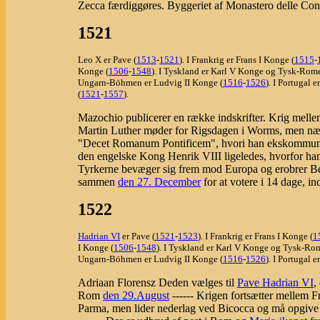
Zecca færdiggøres. Byggeriet af Monastero delle Conve
1521
Leo X er Pave (
1513
-
1521
). I Frankrig er Frans I Konge (
1515
-
Konge (
1506
-
1548
). I Tyskland er Karl V Konge og Tysk-Rome
Ungarn-Böhmen er Ludvig II Konge (
1516
-
1526
). I Portugal 
(
1521
-
1557
).
Mazochio publicerer en række indskrifter. Krig mellem
Martin Luther møder for Rigsdagen i Worms, men nægte
"Decet Romanum Pontificem", hvori han ekskommunice
den engelske Kong Henrik VIII ligeledes, hvorfor han a
Tyrkerne bevæger sig frem mod Europa og erobrer B
sammen
den 27. December
for at votere i 14 dage, in
1522
Hadrian VI
er Pave (
1521
-
1523
). I Frankrig er Frans I Konge (
1
I Konge (
1506
-
1548
). I Tyskland er Karl V Konge og Tysk-Rom
Ungarn-Böhmen er Ludvig II Konge (
1516
-
1526
). I Portugal e
Adriaan Florensz Deden vælges til
Pave Hadrian VI
,
Rom
den 29.August
------ Krigen fortsætter mellem 
Parma, men lider nederlag ved Bicocca og må opgive