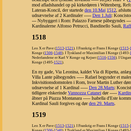
mod afladshandel op på kirkedøren i Wittenberg, Refo
Lateran-Koncil, der startede
den 10.Maj
1512
, afslut
udnævnelse af 2 Kardinaler -----
Den 1.Juli
: Koncisto
--- Nybyggeri i Rom: Palazzo Farnese påbegyndes ----
Kardinalerne Alfonso Petrucci, Bandinello Sauli,
Raff
1518
Leo X er Pave (
1513
-
1521
). I Frankrig er Frans I Konge (
1515
-
Konge (
1506
-
1548
). I Tyskland er Maximilian I Konge (1493-
Nederlandene er Karl V Konge og Kejser (
1516
-
1556
). I Unga
Konge (1495-
1521
).
En ny gade, Via Leonina, kaldet Via di Ripetta, anlæg
Villa Lante påbegyndes ----- Rafael begynder et maler
Inkvisitionsdomstolen i Rom, hvor Martin Luther dømm
udnævnelse af 1 Kardinal -----
Den 28.Marts
: Koncis
tidligere elskerinde
Vannozza Catanei
dør -----
Kardin
åbner på Piazza Montanara ----- Isabella d'Este komm
Kardinal Sauli forgives og dør
den 29. Marts
.
1519
Leo X er Pave (
1513
-
1521
). I Frankrig er Frans I Konge (
1515
-
Konge (
1506
-
1548
). I Tyskland er Maximilian I Konge (1493-