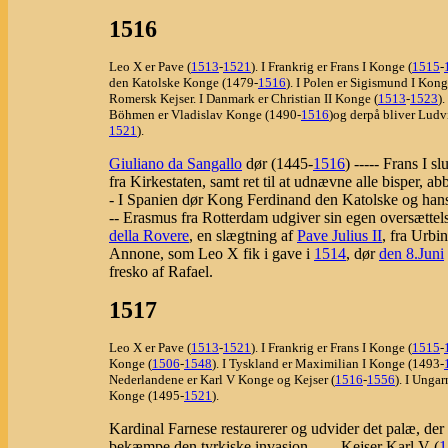
1516
Leo X er Pave (
1513
-
1521
). I Frankrig er Frans I Konge (
1515
-
den Katolske Konge (1479-
1516
). I Polen er Sigismund I Kong
Romersk Kejser. I Danmark er Christian II Konge (
1513
-
1523
)
Böhmen er Vladislav Konge (1490-
1516
)og derpå bliver Ludv
1521
).
Giuliano da Sangallo
dør (1445-
1516
) ----- Frans I
fra Kirkestaten, samt ret til at udnævne alle bisper, ab
- I Spanien dør Kong Ferdinand den Katolske og hans 
-- Erasmus fra Rotterdam udgiver sin egen oversættel
della Rovere
, en slægtning af
Pave Julius II
, fra Urbi
Annone, som Leo X fik i gave i
1514
, dør
den 8.Juni
fresko af Rafael.
1517
Leo X er Pave (
1513
-
1521
). I Frankrig er Frans I Konge (
1515
-
Konge (
1506
-
1548
). I Tyskland er Maximilian I Konge (1493-
Nederlandene er Karl V Konge og Kejser (
1516
-
1556
). I Unga
Konge (1495-
1521
).
Kardinal Farnese restaurerer og udvider det palæ, der t
bekæmpe den tyrkiske invasion ----- Kejser Karl V (
1