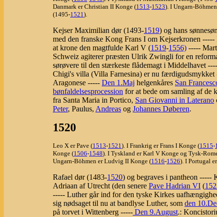
Danmark er Christian II Konge (
1513
-
1523
). I Ungarn-Böhmen
(1495-
1521
).
Kejser Maximilian dør (1493-
1519
) og hans sønnesøn
med den franske Kong Frans I om Kejserkronen ----- P
at krone den magtfulde Karl V (
1519
-
1556)
----- Mart
Schweiz agiterer præsten Ulrik Zwingli for en reforma
sørøvere til den stærkeste flådemagt i Middelhavet ---
Chigi's villa (Villa Farnesina) er nu færdigudsmykket 
Aragonese -----
Den 1.Maj
helgenkåres
San Francesco
bønfaldelsesprocession
for at bede om samling af de k
fra Santa Maria in Portico,
San Giovanni in Laterano
Peter
, Paulus,
Andreas
og
Johannes Døberen
.
1520
Leo X er Pave (
1513
-
1521
). I Frankrig er Frans I Konge (
1515
-
Konge (
1506
-
1548
). I Tyskland er Karl V Konge og Tysk-Rome
Ungarn-Böhmen er Ludvig II Konge (
1516
-
1526
). I Portugal 
Rafael dør (1483-
1520
) og begraves i pantheon -----
Adriaan af Utrecht (den senere
Pave Hadrian VI
(
152
----- Luther går ind for den tyske Kirkes uafhængigh
sig nødsaget til nu at bandlyse Luther, som
den 10.D
på torvet i Wittenberg -----
Den 9.August
.: Koncistor