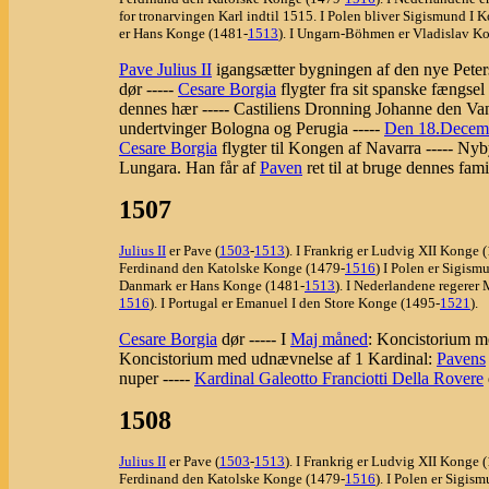
for tronarvingen Karl indtil 1515. I Polen bliver Sigismund I K
er Hans Konge (1481-
1513
). I Ungarn-Böhmen er Vladislav K
Pave Julius II
igangsætter bygningen af den nye Peters
dør -----
Cesare Borgia
flygter fra sit spanske fængsel
dennes hær ----- Castiliens Dronning Johanne den Vanvi
undertvinger Bologna og Perugia -----
Den 18.Decem
Cesare Borgia
flygter til Kongen af Navarra ----- Nyb
Lungara. Han får af
Paven
ret til at bruge dennes fam
1507
Julius II
er Pave (
1503
-
1513
). I Frankrig er Ludvig XII Konge 
Ferdinand den Katolske Konge (1479-
1516
) I Polen er Sigism
Danmark er Hans Konge (1481-
1513
). I Nederlandene regerer
1516
). I Portugal er Emanuel I den Store Konge (1495-
1521
).
Cesare Borgia
dør ----- I
Maj måned
: Koncistorium m
Koncistorium med udnævnelse af 1 Kardinal:
Pavens
nuper -----
Kardinal Galeotto Franciotti Della Rovere
1508
Julius II
er Pave (
1503
-
1513
). I Frankrig er Ludvig XII Konge 
Ferdinand den Katolske Konge (1479-
1516
). I Polen er Sigis