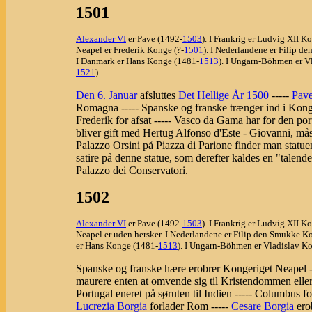
1501
Alexander VI
er Pave (1492-
1503
). I Frankrig er Ludvig XII K
Neapel er Frederik Konge (?-
1501
). I Nederlandene er Filip 
I Danmark er Hans Konge (1481-
1513
). I Ungarn-Böhmen er V
1521
).
Den 6. Januar
afsluttes
Det Hellige År 1500
-----
Pav
Romagna ----- Spanske og franske trænger ind i Konge
Frederik for afsat ----- Vasco da Gama har for den por
bliver gift med Hertug Alfonso d'Este - Giovanni, må
Palazzo Orsini på Piazza di Parione finder man stat
satire på denne statue, som derefter kaldes en "talende
Palazzo dei Conservatori.
1502
Alexander VI
er Pave (1492-
1503
). I Frankrig er Ludvig XII K
Neapel er uden hersker. I Nederlandene er Filip den Smukke K
er Hans Konge (1481-
1513
). I Ungarn-Böhmen er Vladislav K
Spanske og franske hære erobrer Kongeriget Neapel ---
maurere enten at omvende sig til Kristendommen eller 
Portugal eneret på søruten til Indien ----- Columbus f
Lucrezia Borgia
forlader Rom -----
Cesare Borgia
ero