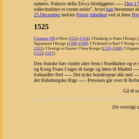
opføres. Palazzo della Zecca færdiggøres -----
Den 17
sollecitudines et coram nobis", hvori
han
berammer de
25.December
indvier
Paven
Jubelåret
ved at åbne
Por
1525
Clemens VII
er Pave (
1523
-
1534
). I Frankrig er Frans I Konge (
Sigismund I Konge (
1506
-
1548
). I Tyskland er Karl V Konge 
1533
). I Sverige er Gustav I Vasa Konge (
1523
-
1560
). I Ungar
(
1521
-
1557
).
Den franske hær vinder atter frem i Norditalien og et
og Kong Frans I tages til fange og føres til Madrid -
forhandler fred ----- Det tyske bondeoprør slås ned ---
det Habsburgske Rige ----- Preussen går over til Refo
Gå til n
(Se oversigt 