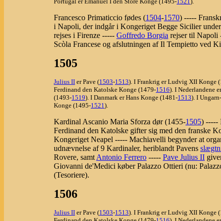
Portugal er Emanuel I den Store Konge (1495-
1521
).
Francesco Primaticcio fødes (
1504
-
1570
) ----- Fran
i Napoli, der indgår i Kongeriget Begge Sicilier unde
rejses i Firenze -----
Goffredo Borgia
rejser til Napoli 
Scòla Francese og afslutningen af Il Tempietto ved K
1505
Julius II
er Pave (
1503
-
1513
). I Frankrig er Ludvig XII Konge 
Ferdinand den Katolske Konge (1479-
1516
). I Nederlandene 
(1493-
1519
). I Danmark er Hans Konge (1481-
1513
). I Ungar
Konge (1495-
1521
).
Kardinal Ascanio Maria Sforza dør (1455-
1505
) ----
Ferdinand den Katolske gifter sig med den franske K
Kongeriget Neapel ----- Machiavelli begynder at organ
udnævnelse af 9 Kardinaler, heriblandt Pavens
slægtn
Rovere, samt
Antonio Ferrero
-----
Pave Julius II
give
Giovanni de'Medici køber Palazzo Ottieri (nu: Palaz
(Tesoriere).
1506
Julius II
er Pave (
1503
-
1513
). I Frankrig er Ludvig XII Konge 
Ferdinand den Katolske Konge (1479-
1516
). I Nederlandene 