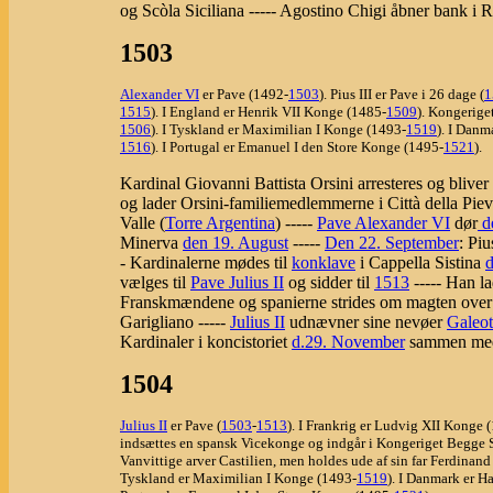
og Scòla Siciliana ----- Agostino Chigi åbner bank i 
1503
Alexander VI
er Pave (1492-
1503
). Pius III er Pave i 26 dage (
1
1515
). I England er Henrik VII Konge (1485-
1509
). Kongerige
1506
). I Tyskland er Maximilian I Konge (1493-
1519
). I Danm
1516
). I Portugal er Emanuel I den Store Konge (1495-
1521
).
Kardinal Giovanni Battista Orsini arresteres og bliver 
og lader Orsini-familiemedlemmerne i Città della Piev
Valle (
Torre Argentina
) -----
Pave Alexander VI
dør
d
Minerva
den 19. August
-----
Den 22. September
: Piu
- Kardinalerne mødes til
konklave
i Cappella Sistina
d
vælges til
Pave Julius II
og sidder til
1513
----- Han l
Franskmændene og spanierne strides om magten over 
Garigliano -----
Julius II
udnævner sine nevøer
Galeot
Kardinaler i koncistoriet
d.29. November
sammen med
1504
Julius II
er Pave (
1503
-
1513
). I Frankrig er Ludvig XII Konge 
indsættes en spansk Vicekonge og indgår i Kongeriget Begge Si
Vanvittige arver Castilien, men holdes ude af sin far Ferdina
Tyskland er Maximilian I Konge (1493-
1519
). I Danmark er 