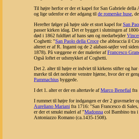
Til højre herfor er der et kapel for San Gabriele dell
og lige udenfor er der adgang til
de romerske huse
, d
Herefter følger på højre side et stort kapel for
San Pao
passer kirken idag. Det er bygget i slutningen af 1800-
død i 1862 fuldført af hans søn og medarbejder
Vince
Coghetti: "
San Paolo della Croce
che abbraccia il Cro
alteret er af R. Ingami og de 2 alabast-søjler ved sid
1878). På væggene er der malerier af
Francesco Gran
Også loftet er udsmykket af Coghetti.
Det 2. alter til højre er indviet til kirkens stifter og ha
mærke til det nederste venstre hjørne, hvor der er gen
Pammachius
byggede.
I det 1. alter er der en altertavle af
Marco Benefial
fra
I rummet til højre for indgangen er der 2 gravmæler og
Aureliano Mariani
fra 1716: "San Francesco di Sales
er der et smukt maleri af "
Madonna
col Bambino tra i
Antoniazzo Romano (ca.1435-1508).