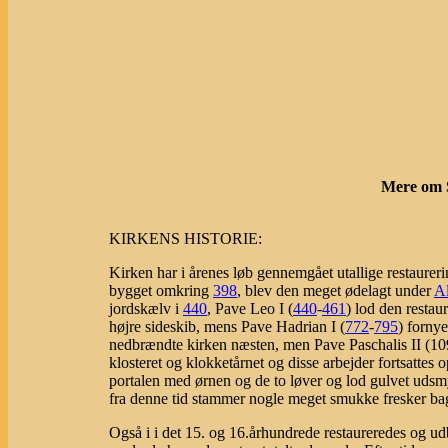
Mere om S
KIRKENS HISTORIE:
Kirken har i årenes løb gennemgået utallige restaureri
bygget omkring
398
, blev den meget ødelagt under
Al
jordskælv i
440
, Pave Leo I (
440
-
461
) lod den restau
højre sideskib, mens Pave Hadrian I (
772
-
795
) forny
nedbrændte kirken næsten, men Pave Paschalis II (10
klosteret og klokketårnet og disse arbejder fortsatte
portalen med ørnen og de to løver og lod gulvet ud
fra denne tid stammer nogle meget smukke fresker bag 
Også i i det 15. og 16.århundrede restaureredes og ud