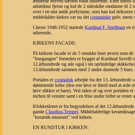
ændrede herved næsten totalt udseende. Efter tidens sm
arkitektur fjerne og lod de 2 sideskibe omdanne til 2 
over i en stor antik porfyrurne, som han lod dekorer
middelalder-kirken var nu det
cosmatiske
gulv, mens v
I årene 1948-1952 startede
Kardinal F. Spellman
en ny
udseende.
KIRKENS FACADE:
På kirkens facade er de 5 smukke buer øverst som de o
"buegangen" forneden er bygget af Kardinal Savelli o
12.århundrede og står også i sin oprindelige skikkelse
13.århundrede sammen med 2 andre dannede 5 buer, so
Portalen er
cosmatisk
arbejde fra det 13. århundrede o
dømmende kirke (den ene løve er ifærd med at æde et
løve slikker et barn). Ved siden af og over portalen e
nichen til venstre samt i en frise under loftet se reste
Klokketårnet er fra begyndelsen af det 12.århundrede 
gamle
Claudius-Tempel
. Middelalderlige keramiksager 
"keramik-museum" ved kirken.
EN RUNDTUR I KIRKEN: