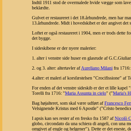
Indtil 1911 stod de overmalede hvide vægge som lave
beklædte.
Gulvet er restaureret i det 18.århundrede, men har man
13.århundrede. Midt i hovedskibet er der angivet det 
Loftet er også restaureret i 1904, men er trods dette 
det bygge.
I sideskibene er der nyere malerier:
1. alter i venstre side huser en glasrude af G.C.Giu
2. og
3. alter: altertavler af
Aureliano Milani
fra 1716: 
4.alter: et maleri af korsfæstelsen "Crocifissione" a
For enden af det venstre sideskib er der et lille kap
Torelli fra 1716: "
Maria Assunta in cielo
" ("
Maria's H
Bag højalteret, som skal være udført af
Francesco Ferr
Velsignende Kristus med 6 Apostle" ("Cristo benedicen
I apsis kan ses rester af en fresko fra 1587 af
Nicolò C
globo, circondato da una schiera di angeli, con una m
omgivet af engle og helgener"). Dette er det eneste, der