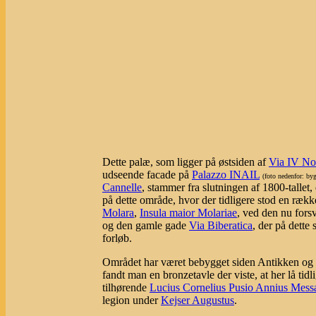
Dette palæ, som ligger på østsiden af
Via IV N
udseende facade på
Palazzo INAIL
(foto nedenfor: byg
Cannelle
, stammer fra slutningen af 1800-tallet,
på dette område, hvor der tidligere stod en ræk
Molara
,
Insula maior Molariae
, ved den nu for
og den gamle gade
Via Biberatica
, der på dette
forløb.
Området har været bebygget siden Antikken og 
fandt man en bronzetavle der viste, at her lå tidl
tilhørende
Lucius Cornelius Pusio Annius Messa
legion under
Kejser Augustus
.