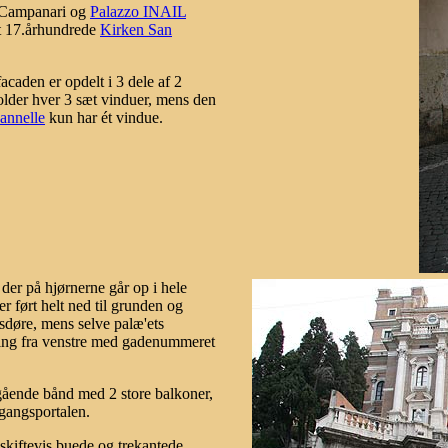
o Campanari og
Palazzo INAIL
det 17.århundrede
Kirken San
caden er opdelt i 3 dele af 2
older hver 3 sæt vinduer, mens den
Cannelle
kun har ét vindue.
der på hjørnerne går op i hele
r ført helt ned til grunden og
sdøre, mens selve palæ'ets
ning fra venstre med gadenummeret
rgående bånd med 2 store balkoner,
gangsportalen.
skiftevis buede og trekantede