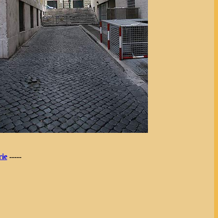
ie
-----