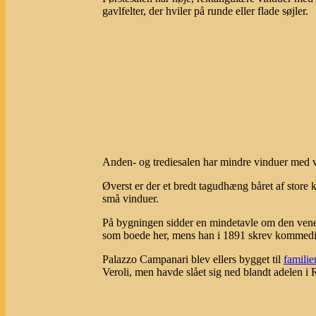
gavlfelter, der hviler på runde eller flade søjler.
Anden- og trediesalen har mindre vinduer med v
Øverst er der et bredt tagudhæng båret af store 
små vinduer.
På bygningen sidder en mindetavle om den venet
som boede her, mens han i 1891 skrev kommedi
Palazzo Campanari blev ellers bygget til
famili
Veroli, men havde slået sig ned blandt adelen i 