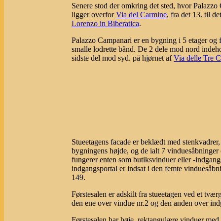
Senere stod der omkring det sted, hvor Palazz
ligger overfor
Via del Carmine
, fra det 13. til 
Lorenzo in Biberatica
.
Palazzo Campanari er en bygning i 5 etager og fa
smalle lodrette bånd. De 2 dele mod nord indeh
sidste del mod syd. på hjørnet af
Via delle Tre 
Stueetagens facade er beklædt med stenkvadrer, 
bygningens højde, og de ialt 7 vinduesåbninger e
fungerer enten som butiksvinduer eller -indgang
indgangsportal er indsat i den femte vinduesåb
149.
Førstesalen er adskilt fra stueetagen ved et tvæ
den ene over vindue nr.2 og den anden over ind
Førstesalen har høje, rektangulære vinduer med 