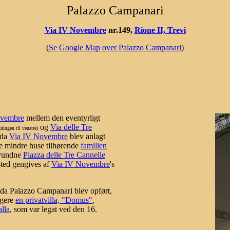
Palazzo Campanari
Via IV Novembre
nr.149,
Rione II, Trevi
(
Se Google Map over Palazzo Campanari
)
ovembre
mellem den eventyrligt
og
Via delle Tre
ningen til venstre)
 da
Via IV Novembre
blev anlagt
ke mindre huse tilhørende
familien
svundne
Piazza delle Tre Cannelle
 sted gengives af
Via IV Novembre
's
da Palazzo Campanari blev opført,
igere
en privatvilla, "Domus"
,
lla
, som var legat ved den 16.