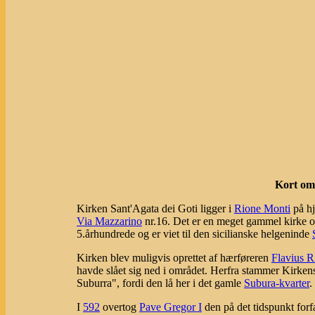
Kort om 
Kirken Sant'Agata dei Goti ligger i
Rione Monti
på hj
Via Mazzarino
nr.16. Det er en meget gammel kirke og
5.århundrede og er viet til den sicilianske helgeninde
Kirken blev muligvis oprettet af hærføreren
Flavius R
havde slået sig ned i området. Herfra stammer Kirkens
Suburra", fordi den lå her i det gamle
Subura-kvarter
.
I
592
overtog
Pave Gregor I
den på det tidspunkt forf