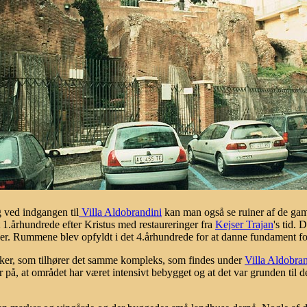
g ved indgangen til
Villa Aldobrandini
kan man også se ruiner af de gaml
et 1.århundrede efter Kristus med restaureringer fra
Kejser Trajan
's tid.
er. Rummene blev opfyldt i det 4.århundrede for at danne fundament f
kker, som tilhører det samme kompleks, som findes under
Villa Aldobran
or på, at området har været intensivt bebygget og at det var grunden til 