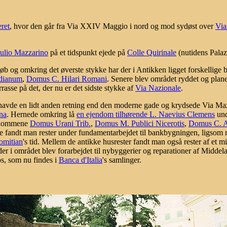
ret
, hvor den går fra Via XXIV Maggio i nord og mod sydøst over
Via
ulio Mazzarino
på et tidspunkt ejede på
Colle Quirinale
(nutidens Palaz
løb og omkring det øverste stykke har der i Antikken ligget forskellige
dianum
,
Domus C. Hilari Romani
. Senere blev området ryddet og plane
asse på det, der nu er det sidste stykke af
Via Nazionale
.
avde en lidt anden retning end den moderne gade og krydsede Via Maz
na
. Hernede omkring lå
en ejendom tilhørende L. Naevius Clemens
und
endommene
Domus Urani Trib.
,
Domus M. Publici Nicerotis
,
Domus C. A
sse fandt man rester under fundamentarbejdet til bankbygningen, ligsom m
omitian
's tid. Mellem de antikke husrester fandt man også rester af et
er i området blev forarbejdet til nybyggerier og reparationer af Middel
os, som nu findes i
Banca d'Italia
's samlinger.