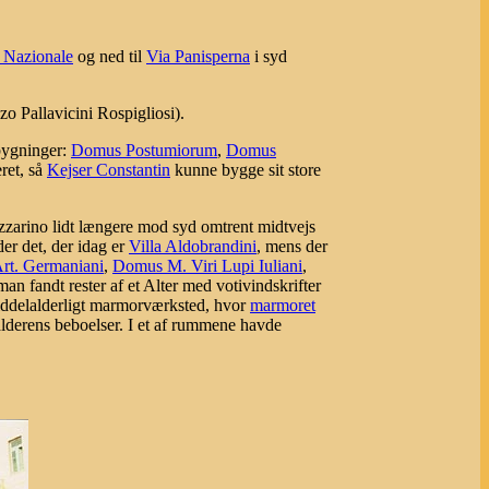
 Nazionale
og ned til
Via Panisperna
i syd
zo Pallavicini Rospigliosi).
 bygninger:
Domus Postumiorum
,
Domus
ret, så
Kejser Constantin
kunne bygge sit store
zarino lidt længere mod syd omtrent midtvejs
er det, der idag er
Villa Aldobrandini
, mens der
rt. Germaniani
,
Domus M. Viri Lupi Iuliani
,
an fandt rester af et Alter med votivindskrifter
 middelalderligt marmorværksted, hvor
marmoret
alderens beboelser. I et af rummene havde