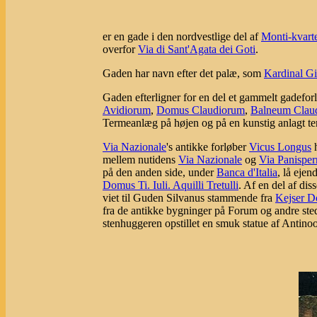
er en gade i den nordvestlige del af
Monti-kvarte
overfor
Via di Sant'Agata dei Goti
.
Gaden har navn efter det palæ, som
Kardinal Gi
Gaden efterligner for en del et gammelt gadefor
Avidiorum
,
Domus Claudiorum
,
Balneum Clau
Termeanlæg på højen og på en kunstig anlagt terr
Via Nazionale
's antikke forløber
Vicus Longus
h
mellem nutidens
Via Nazionale
og
Via Panisper
på den anden side, under
Banca d'Italia
, lå ej
Domus Ti. Iuli. Aquilli Tretulli
. Af en del af di
viet til Guden Silvanus stammende fra
Kejser D
fra de antikke bygninger på Forum og andre sted
stenhuggeren opstillet en smuk statue af Antino