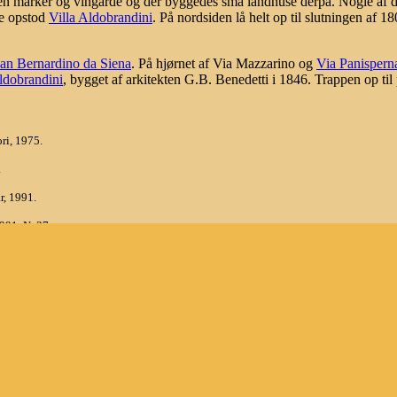
en marker og vingårde og der byggedes små landhuse derpå. Nogle af di
de opstod
Villa Aldobrandini
. På nordsiden lå helt op til slutningen af 
an Bernardino da Siena
. På hjørnet af Via Mazzarino og
Via Panispern
ldobrandini
, bygget af arkitekten G.B. Benedetti i 1846. Trappen op til
ri, 1975.
.
r, 1991.
991. Nr.37.
 Universale Rizzoli (BUR). 8.ed., 2000.
rådet
Bøger og links om området
Tilbage til byturen
Andre tu