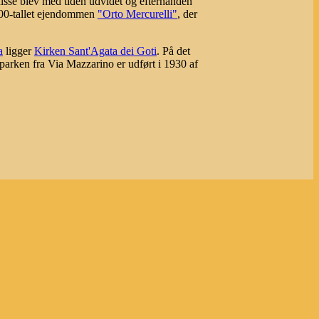
sse blev med tiden udvidet og efterhånden
1800-tallet ejendommen
"Orto Mercurelli"
, der
a
ligger
Kirken Sant'Agata dei Goti
. På det
 parken fra Via Mazzarino er udført i 1930 af
rforslag
Årstal
Ordliste
Søg i Annas Rom Guide
Hovedside