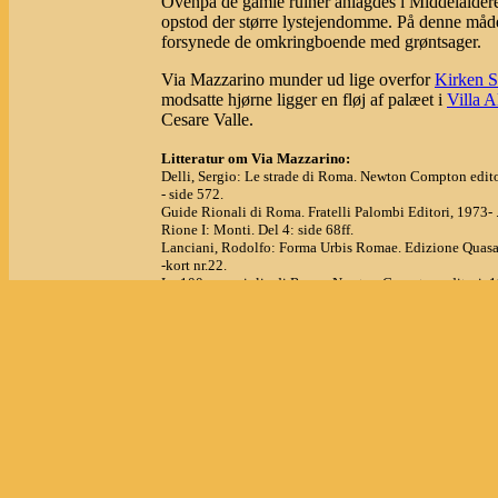
Ovenpå de gamle ruiner anlagdes i Middelalder
opstod der større lystejendomme. På denne må
forsynede de omkringboende med grøntsager.
Via Mazzarino munder ud lige overfor
Kirken S
modsatte hjørne ligger en fløj af palæet i
Villa A
Cesare Valle.
Litteratur om Via Mazzarino:
Delli, Sergio: Le strade di Roma. Newton Compton edito
- side 572.
Guide Rionali di Roma. Fratelli Palombi Editori, 1973- 
Rione I: Monti. Del 4: side 68ff.
Lanciani, Rodolfo: Forma Urbis Romae. Edizione Quasa
-kort nr.22.
Le 100 meraviglie di Roma. Newton Compton editori, 1
- side 440ff.
Staccioli, Romolo A.: Guida di Roma Antica. Biblioteca
- side 179.
Fotos fra Via Mazzarino
Kort over området
Bo og spise i om