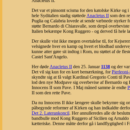
Anacletus II.
Det var et pinsomt scisma for den katolske Kirke og i
hele Syditalien stadig støttede
Anacletus II
som den ret
Puglia og Calabria lovede at sende væbnede styrker f
støtte Bernardo di Chiaravalle, som derpå overbeviste 
Italien bekæmpe Kong Ruggero - og derved få hele la
Der skulle vist ikke megen overtalelse til, for Kejse
velsignede hver en kamp og hvert et blodbad undervejs
kunne atter gøre sit indtog i Rom, nu støttet af de fles
Castel Sant'Angelo.
Her døde
Anacletus II
den 25. Januar
1138
og der var
Det vil sig kun for en kort bemærkning, for
Pierleoni-
skyndte sig at få valgt Kardinal Gregorio Conti til Pa
lod den nye Modpave sig overbevise af Bernardo og Inno
Innocens II som Pave. I Maj måned samme år endte
P
II som den rette Pave.
Da nu Innocens II ikke længere skulle bekymre sig 
påbegynde reformer af Kirken og han indkaldte derfo
Det 2. Laterankoncil
. Her annulleredes alle de beslut
bandbulle mod Kong Ruggero af Sicilien og Arnaldo d
kætteriske. Denne måtte derfor gå i landflygtighed i F