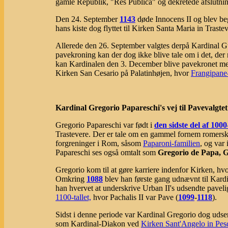
gamle Republik, "Res Publica" og dekretede afslutn
Den 24. September
1143
døde Innocens II og blev be
hans kiste dog flyttet til Kirken Santa Maria in Trastev
Allerede den 26. September valgtes derpå Kardinal Gui
pavekroning kan der dog ikke blive tale om i det, der
kan Kardinalen den 3. December blive pavekronet med 
Kirken San Cesario på Palatinhøjen, hvor
Frangipane
Kardinal Gregorio Papareschi's vej til Pavevalgtet
Gregorio Papareschi var født i
den sidste del af 1000-
Trastevere. Der er tale om en gammel fornem romersk 
forgreninger i Rom, såsom
Paparoni-familien
, og var
Papareschi ses også omtalt som
Gregorio de Papa, G
Gregorio kom til at gøre karriere indenfor Kirken, h
Omkring
1088
blev han første gang udnævnt til Kardi
han hvervet at underskrive Urban II's udsendte pavel
1100-tallet,
hvor Pachalis II var Pave (
1099
-
1118
).
Sidst i denne periode var Kardinal Gregorio dog udse
som Kardinal-Diakon ved
Kirken Sant'Angelo in Pes