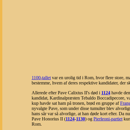
1100-tallet
var en urolig tid i Rom, hvor flere store, m
bestemme, hvem af deres respektive kandidater, der s
Allerede efter Pave Calixtus II's død i
1124
havde den
kandidat, Kardinalpræsten Tebaldo Boccadipecore, valg
kup havde sat ham på tronen, brød en gruppe af
Frang
nyvalgte Pave, som under disse tumulter blev alvorligt 
hans sår var så alvorlige, at han døde kort efter. Da n
Pave Honorius II (
1124
-
1130
) og
Pierleoni-partiet
kunn
Rom.