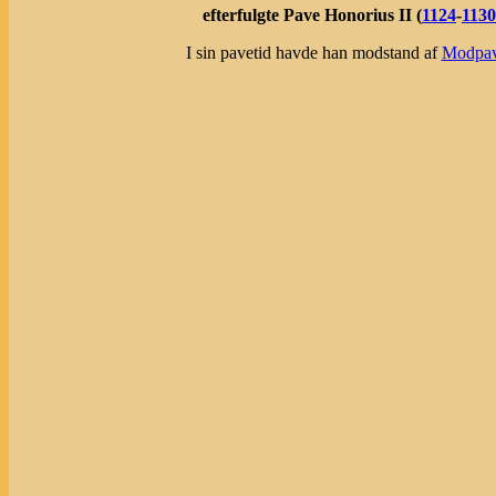
efterfulgte Pave Honorius II (
1124
-
1130
I sin pavetid havde han modstand af
Modpave