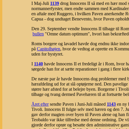
I Maj-Juli
1139
drog Innocens II så med en hær mod s
normannerfyrster, men endte sammen med Kardinalerne
en aftale med Ruggero, i hvilken Paven anerkendte R
Capua - dog undtaget Benevento, hvor Paven opholdt
Den 29. September vendte Innocens II tilbage til Rom
bullen
"Omne datum optimum", hvori han bekræftede 
Roms borgere og lavadel havde dog endnu ikke indor
på
Capitolhøjen
, hvor de vedtog at oprette en Kommun
uden for bystyret.
I
1140
havde Innocens II et fredeligt år i Rom, hvor
sørgede han for at sætte reparationer i gang i flere kir
De næste par år havde Innocens dog problemer med b
hærafdeling ud for at slå optøjerne ned. Den pavelige 
større hær afsted for at belejre byen. Borgerne i Tivo
tilbage og tvang dermed Pavehæren til at fortsætte bel
Året efter
sendte Paven i Juni-Juli måned
1143
en ny h
Tivoli. Innocens II fulgte selv med hæren og den 7. Jul
gav derfor magten over byen til Paven alene og han f
Teobaldo var ikke tilfredse med denne ordning. De vi
gjorde derfor oprør og besatte den administrative g