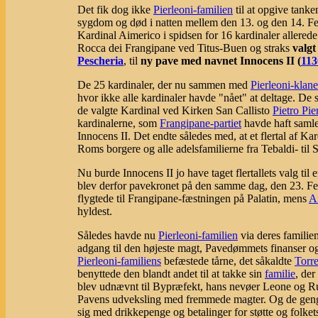
Det fik dog ikke
Pierleoni-familien
til at opgive tanke
sygdom og død i natten mellem den 13. og den 14. F
Kardinal Aimerico i spidsen for 16 kardinaler allerede
Rocca dei Frangipane ved Titus-Buen og straks
valgt
Pescheria
, til
ny pave med navnet Innocens II (
113
De 25 kardinaler, der nu sammen med
Pierleoni-klan
hvor ikke alle kardinaler havde "nået" at deltage. De 
de valgte Kardinal ved Kirken San Callisto
Pietro Pie
kardinalerne, som
Frangipane-partiet
havde haft samlet
Innocens II. Det endte således med, at et flertal af Ka
Roms borgere og alle adelsfamilierne fra Tebaldi- til S
Nu burde Innocens II jo have taget flertallets valg til
blev derfor pavekronet på den samme dag, den 23. F
flygtede til Frangipane-fæstningen på Palatin, mens
An
hyldest.
Således havde nu
Pierleoni-familien
via deres famili
adgang til den højeste magt, Pavedømmets finanser og
Pierleoni-familiens
befæstede tårne, det såkaldte
Torre
benyttede den blandt andet til at takke sin
familie
, de
blev udnævnt til Bypræfekt, hans nevøer Leone og Ru
Pavens udveksling med fremmede magter. Og de geng
sig med drikkepenge og betalinger for støtte og folke