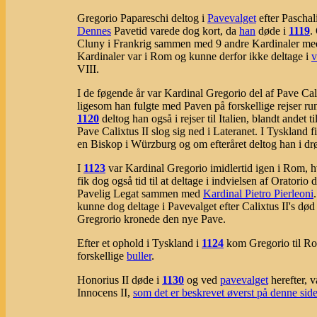
Gregorio Papareschi deltog i
Pavevalget
efter Paschali
Dennes
Pavetid varede dog kort, da
han
døde i
1119
.
Cluny i Frankrig sammen med 9 andre Kardinaler med ti
Kardinaler var i Rom og kunne derfor ikke deltage i
v
VIII.
I de føgende år var Kardinal Gregorio del af Pave Cal
ligesom han fulgte med Paven på forskellige rejser ru
1120
deltog han også i rejser til Italien, blandt andet
Pave Calixtus II slog sig ned i Lateranet. I Tyskland 
en Biskop i Würzburg og om efteråret deltog han i dr
I
1123
var Kardinal Gregorio imidlertid igen i Rom, 
fik dog også tid til at deltage i indvielsen af Oratorio
Pavelig Legat sammen med
Kardinal Pietro Pierleoni
kunne dog deltage i Pavevalget efter Calixtus II's d
Gregrorio kronede den nye Pave.
Efter et ophold i Tyskland i
1124
kom Gregorio til Rom
forskellige
buller
.
Honorius II døde i
1130
og ved
pavevalget
herefter, v
Innocens II,
som det er beskrevet øverst på denne sid