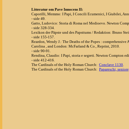
Litteratur om Pave Innocens II:
Caporilli, Memmo: I Papi, I Concili Ecumenici, I Giubilei, Anni
- side 49.
Gatto, Ludovico: Storia di Roma nel Medioevo. Newton Compto
- side 328-334.
Lexikon der Päpste und des Papsttums / Redaktion: Bruno Steim
- side 155-157.
Reardon, Wendy J.: The Deaths of the Popes : comprehensive Ac
Carolina , and London: McFarland & Co., Reprint, 2010.
- side 90-91.
Rendina, Claudio: I Papi, storia e segreti. Newton Compton edit
- side 412-416.
The Cardinals of the Holy Roman Church:
Conclave 1130
.
The Cardinals of the Holy Roman Church:
Papareschi, seniore