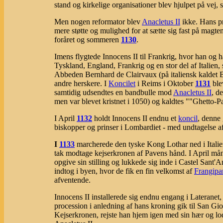
stand og kirkelige organisationer blev hjulpet på vej,
Men nogen reformator blev
Anacletus II
ikke. Hans pr
mere støtte og mulighed for at sætte sig fast på magte
foråret og sommeren
1130
.
Imens flygtede Innocens II til Frankrig, hvor han og ha
Tyskland, England, Frankrig og en stor del af Italien, 
Abbeden Bernhard de Clairvaux (på italiensk kaldet B
andre herskere. I
Koncilet
i Reims i Oktober
1131
ble
samtidig udsendtes en bandbulle mod
Anacletus II
, d
men var blevet kristnet i 1050) og kaldtes ""Ghetto-P
I April
1132
holdt Innocens II endnu et
koncil
, denne
biskopper og prinser i Lombardiet - med undtagelse 
I
1133
marcherede den tyske Kong Lothar ned i Italie
tak modtage kejserkronen af Pavens hånd. I April m
opgive sin stilling og lukkede sig inde i Castel San
indtog i byen, hvor de fik en fin velkomst af
Frangipa
afventende.
Innocens II installerede sig endnu engang i Lateran
procession i anledning af hans kroning gik til San G
Kejserkronen, rejste han hjem igen med sin hær og lod