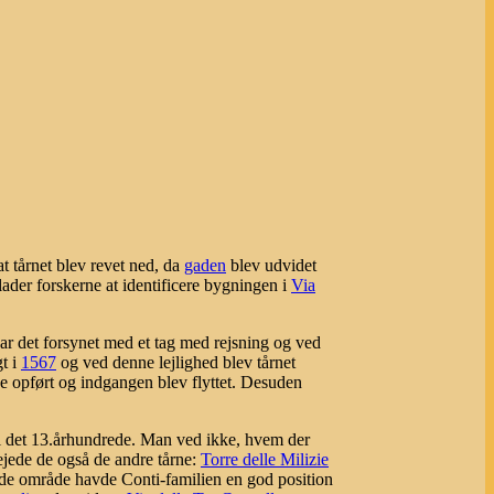
at tårnet blev revet ned, da
gaden
blev udvidet
der forskerne at identificere bygningen i
Via
ar det forsynet med et tag med rejsning og ved
gt i
1567
og ved denne lejlighed blev tårnet
ye opført og indgangen blev flyttet. Desuden
il det 13.århundrede. Man ved ikke, hvem der
ejede de også de andre tårne:
Torre delle Milizie
ede område havde Conti-familien en god position