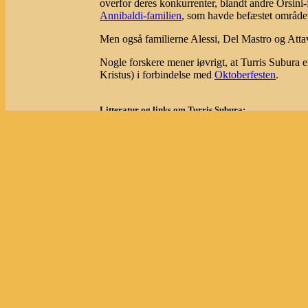
overfor deres konkurrenter, blandt andre Orsini-
Annibaldi-familien
, som havde befæstet områd
Men også familierne Alessi, Del Mastro og Atta
Nogle forskere mener iøvrigt, at Turris Subura e
Kristus) i forbindelse med
Oktoberfesten
.
Litteratur og links om Turris Subura:
Ankerfeldt, Carl: Slentreture i Rom. Poul Kristensens Fo
- side 99.
Delli, Sergio: Le strade di Roma. Newton Compton edit
- side 534
Quercioli, Mauro: Le torri di Roma. Newton Compton ed
- side 57.
Medioevo Roma:
"La torre secura"
.