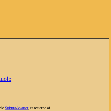
zuolo
mle
Subura-kvarter
, er resterne af