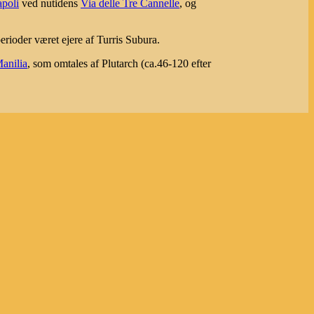
poli
ved nutidens
Via delle Tre Cannelle
, og
erioder været ejere af Turris Subura.
Manilia
, som omtales af Plutarch (ca.46-120 efter