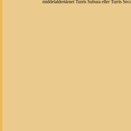
middelaldertårnet Turris Subura eller Turris Sec