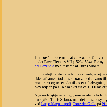
I mange år troede man, at dette gamle tårn var bl
under Pave Clemens VII (1523-1534). For nylig 
del Pozzuolo
med resterne af Turris Subura.
Oprindeligt havde dette tårn en stueetage og ov
siden af tårnet stod en søjlegang med adgang til
restaureret og udseendet tilpasset nabobygninge
blev højden på huset sænket fra ca.15.60 meter t
Nye undersøgelser af byggematerialerne lader f
har opført Turris Subura, men det har sandsynlig
ved
Largo Magnanapoli
,
Torre del Grillo
på
Pia