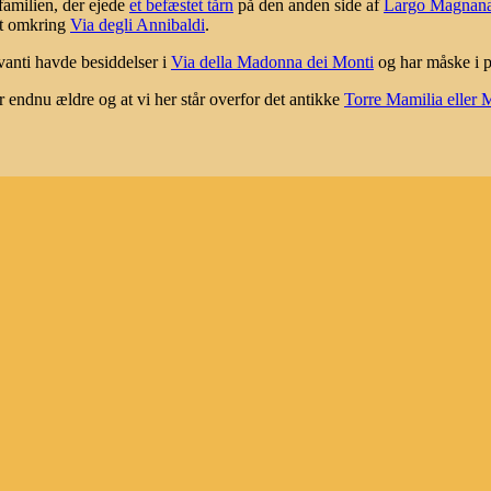
familien, der ejede
et befæstet tårn
på den anden side af
Largo Magnana
et omkring
Via degli Annibaldi
.
vanti havde besiddelser i
Via della Madonna dei Monti
og har måske i p
r endnu ældre og at vi her står overfor det antikke
Torre Mamilia eller 
rlag, 1984.
ori, 1975
itori, 1985.