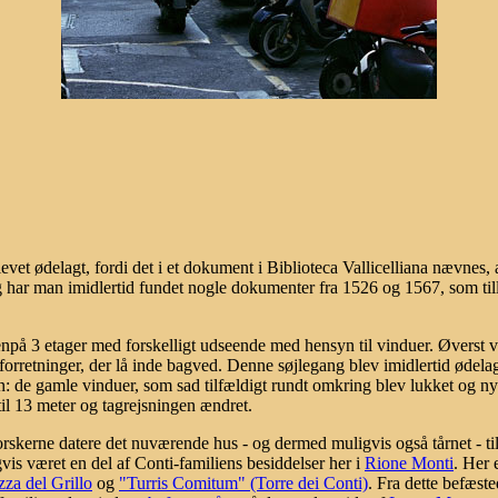
evet ødelagt, fordi det i et dokument i Biblioteca Vallicelliana nævnes, 
har man imidlertid fundet nogle dokumenter fra 1526 og 1567, som tilla
enpå 3 etager med forskelligt udseende med hensyn til vinduer. Øverst v
 forretninger, der lå inde bagved. Denne søjlegang blev imidlertid ødela
n: de gamle vinduer, som sad tilfældigt rundt omkring blev lukket og n
il 13 meter og tagrejsningen ændret.
orskerne datere det nuværende hus - og dermed muligvis også tårnet - t
vis været en del af Conti-familiens besiddelser her i
Rione Monti
. Her 
zza del Grillo
og
"Turris Comitum" (Torre dei Conti)
. Fra dette befæst