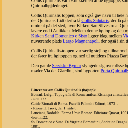
Collis Quirinalis var i Antikken en af de højtoppe, 
Quirinalhøjdedraget.
Collis Quirinalis-toppen, som også gav navn til hele 
del Quirinale. Lidt derfra lå
Collis Salutaris
, der lå p
omtrent på det sted, hvor Kirken San Silvestro al Quir
lavere end i Antikken. Mellem denne højtop og den m
Kirken Santi Domenico e Sisto
ligger idag mellem
Vi
nuværende plads
Largo Magnanapoli
, der også i sin
Collis Quirinalis-toppen var særlig stejl og utilnærme
der fører fra højtoppen og ned til nutidens Piazza Barb
Den gamle
Serviske Bymur
slyngede sig over disse h
møder Via dei Giardini, stod byporten
Porta Quirinali
Litteratur om Collis Quirinalis (højtop):
Borsari, Luigi: Topografia di Roma antica. Ristampa anastatic
- side 172.
Guide Rionali di Roma. Fratelli Palombi Editori, 1973- .
- Rione II: Trevi, del 1: side 8.
Lanciani, Rodolfo: Forma Urbis Romae. Edizione Quasar, 1991
-kort nr.22.
Ss. Domenico e Sisto. Di Virginia Bernardini, Andreina Draghi 
1991.