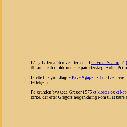
På sydsiden af den vestlige del af
Clivo di Scauro
på
tilhørende den oldromerske patricierslægt Anicii Petro
I dette hus grundlagde
Pave Agapetus I
i 535 et berø
fødehjem.
På grunden byggede Gregor i 575
et kloster
og
et kap
kirke, der efter Gregors helgenkåring kom til at bære