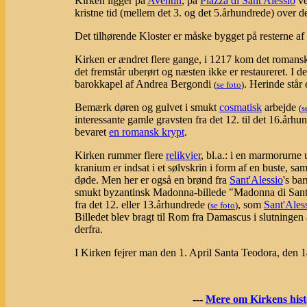
Kirken ligger på
Aventin
, på
Piazza di Sant'Alessio
v
kristne tid (mellem det 3. og det 5.århundrede) over d
Det tilhørende Kloster er måske bygget på resterne af
Kirken er ændret flere gange, i 1217 kom det romanske
det fremstår uberørt og næsten ikke er restaureret. 
barokkapel af Andrea Bergondi
. Herinde står
(
se foto
)
Bemærk døren og gulvet i smukt
cosmatisk
arbejde
(
s
interessante gamle gravsten fra det 12. til det 16.årh
bevaret
en romansk krypt
.
Kirken rummer flere
relikvier
, bl.a.: i en marmorurne
kranium er indsat i et sølvskrin i form af en buste, sa
døde. Men her er også en brønd fra
Sant'Alessio
's ba
smukt byzantinsk Madonna-billede "Madonna di Sant
fra det 12. eller 13.århundrede
, som
Sant'Ales
(
se foto
)
Billedet blev bragt til Rom fra Damascus i slutningen
derfra.
I Kirken fejrer man den 1. April Santa Teodora, den 
---
Mere om Kirkens hist