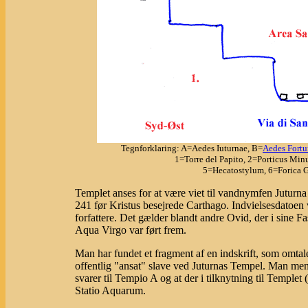
Tegnforklaring: A=Aedes Iuturnae, B=
Aedes Fortu
1=Torre del Papito, 2=Porticus Min
5=Hecatostylum, 6=Forica G
Templet anses for at være viet til vandnymfen Juturna 
241 før Kristus besejrede Carthago. Indvielsesdatoen
forfattere. Det gælder blandt andre Ovid, der i sine F
Aqua Virgo var ført frem.
Man har fundet et fragment af en indskrift, som omtale
offentlig "ansat" slave ved Juturnas Tempel. Man mene
svarer til Tempio A og at der i tilknytning til Temple
Statio Aquarum.