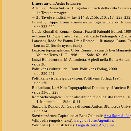
Litteratur om Aedes Iuturnae:
Atlante di Roma Antica : Biografia e ritratti della città / a cu
--- 1 : Testi e immagini.
--- 2 : Tavole e indici. --- Tav. 214 B, 215b, 216, 217 , 223, 23
Coarelli, Filippo: Roma. (Guide archeologiche Laterza). Roma-
- side 333-339.
Guide Rionali di Roma. - Roma : Fratelli Palombi Editori, 198
--- Rione IX Pigna, Parte 1 / a cura di Carlo Pietrangeli. - 2. edi
Lanciani, Rodolfo: Forma Urbis Romae. 1. Ristampa. Roma, Ed
- kort nr. 21 (før de nyeste fund).
Lexicon topographicum Urbis Romae / a cura di Eva Margareta
--- Volume Terzo : H-O. 1996. ------ Side162-163.
Lozzi Bonaventura, M. Antonietta: A piedi nella Roma Antica: Pas
- side 36.
Politikens kulturguide - Rom. Politikens Forlag, 2000.
- side 250-251.
Politikens visuelle guide - Rom. Politikens Forlag, 1994.
- side 150.
Richardson, L.: A New Topographical Dictionary of Ancient R
- side 33-35, 228.
RomArcheologica : Guida alle Antichità della Città Eterna. - R
--- 4. Itinerario. ----- Side 10-11.
Staccioli, Romolo A.: Guida di Roma Antica. Biblioteca Univer
- side 314.
Sovrintendenza Capitolina ai Beni Culturali:
Area Sacra di La
Wikipedia (engelsk tekst):
Largo di Torre Argentina
.
Wikipedia (italiensk tekst):
Largo di Torre Argentina
.