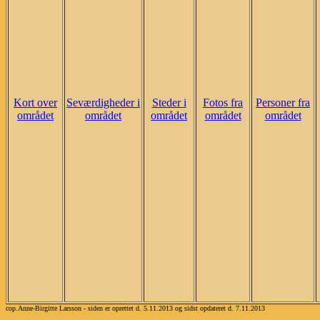
Kort over
Seværdigheder i
Steder i
Fotos fra
Personer fra
området
området
området
området
området
cop.Anne-Birgitte Larsson - siden er oprettet d. 5.11.2013 og sidst opdateret d. 7.11.2013