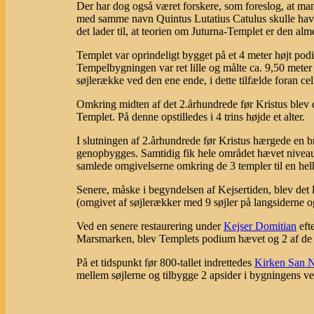
Der har dog også været forskere, som foreslog, at man
med samme navn Quintus Lutatius Catulus skulle have 
det lader til, at teorien om Juturna-Templet er den alm
Templet var oprindeligt bygget på et 4 meter højt pod
Tempelbygningen var ret lille og målte ca. 9,50 meter 
søjlerække ved den ene ende, i dette tilfælde foran c
Omkring midten af det 2.århundrede før Kristus blev d
Templet. På denne opstilledes i 4 trins højde et alter.
I slutningen af 2.århundrede før Kristus hærgede en 
genopbygges. Samtidig fik hele området hævet niveau
samlede omgivelserne omkring de 3 templer til en helhe
Senere, måske i begyndelsen af Kejsertiden, blev det l
(omgivet af søjlerækker med 9 søjler på langsiderne o
Ved en senere restaurering under
Kejser Domitian
efte
Marsmarken, blev Templets podium hævet og 2 af d
På et tidspunkt før 800-tallet indrettedes
Kirken San Ni
mellem søjlerne og tilbygge 2 apsider i bygningens ve