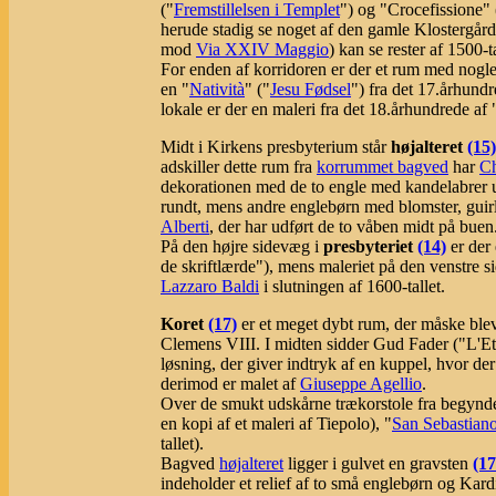
("
Fremstillelsen i Templet
") og "Crocefissione" 
herude stadig se noget af den gamle Klostergård 
mod
Via XXIV Maggio
) kan se rester af 1500
For enden af korridoren er der et rum med nog
en "
Natività
" ("
Jesu Fødsel
") fra det 17.århund
lokale er der en maleri fra det 18.århundrede af
Midt i Kirkens presbyterium står
højalteret
(15)
adskiller dette rum fra
korrummet bagved
har
Ch
dekorationen med de to engle med kandelabrer 
rundt, mens andre englebørn med blomster, guirl
Alberti
, der har udført de to våben midt på buen
På den højre sidevæg i
presbyteriet
(14)
er der 
de skriftlærde"), mens maleriet på den venstre si
Lazzaro Baldi
i slutningen af 1600-tallet.
Koret
(17)
er et meget dybt rum, der måske ble
Clemens VIII. I midten sidder Gud Fader ("L'Ete
løsning, der giver indtryk af en kuppel, hvor d
derimod er malet af
Giuseppe Agellio
.
Over de smukt udskårne trækorstole fra begynde
en kopi af et maleri af Tiepolo), "
San Sebastian
tallet).
Bagved
højalteret
ligger i gulvet en gravsten
(1
indeholder et relief af to små englebørn og Kar