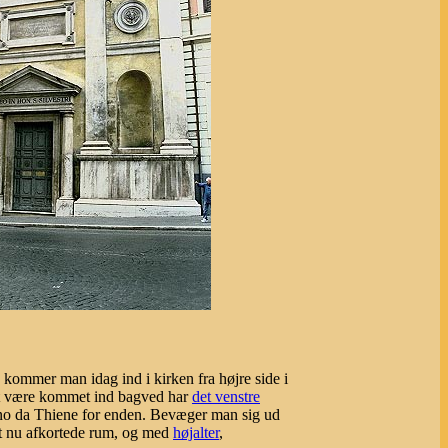
, kommer man idag ind i kirken fra højre side i
r at være kommet ind bagved har
det venstre
no da Thiene for enden. Bevæger man sig ud
det nu afkortede rum, og med
højalter
,