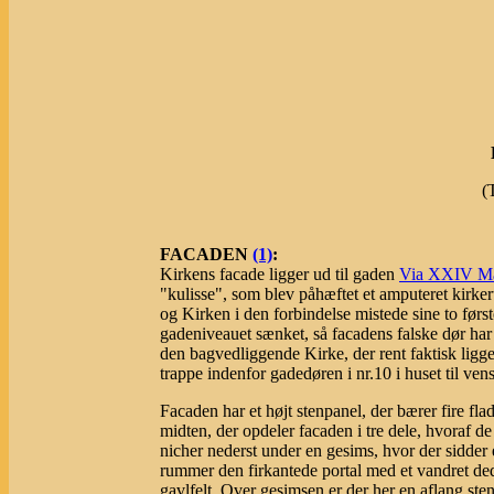
(
FACADEN
(1)
:
Kirkens facade ligger ud til gaden
Via XXIV M
"kulisse", som blev påhæftet et amputeret kirke
og Kirken i den forbindelse mistede sine to først
gadeniveauet sænket, så facadens falske dør har
den bagvedliggende Kirke, der rent faktisk ligge
trappe indenfor gadedøren i nr.10 i huset til vens
Facaden har et højt stenpanel, der bærer fire flade
midten, der opdeler facaden i tre dele, hvoraf d
nicher nederst under en gesims, hvor der sidder 
rummer den firkantede portal med et vandret ded
gavlfelt. Over gesimsen er der her en aflang st