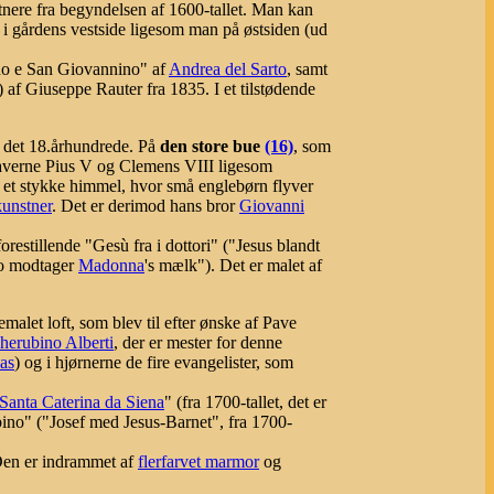
stnere fra begyndelsen af 1600-tallet. Man kan
l i gårdens vestside ligesom man på østsiden (ud
ino e San Giovannino" af
Andrea del Sarto
, samt
) af Giuseppe Rauter fra 1835. I et tilstødende
 det 18.århundrede.
På
den store bue
(16)
, som
averne Pius V og Clemens VIII ligesom
et stykke himmel, hvor små englebørn flyver
unstner
. Det er derimod hans bror
Giovanni
forestillende "Gesù fra i dottori" ("Jesus blandt
o modtager
Madonna
's mælk"). Det er malet af
alet loft, som blev til efter ønske af Pave
herubino Alberti
, der er mester for denne
as
) og i hjørnerne de fire evangelister, som
Santa Caterina da Siena
" (fra 1700-tallet, det er
ino" ("Josef med Jesus-Barnet", fra 1700-
Den er indrammet af
flerfarvet marmor
og