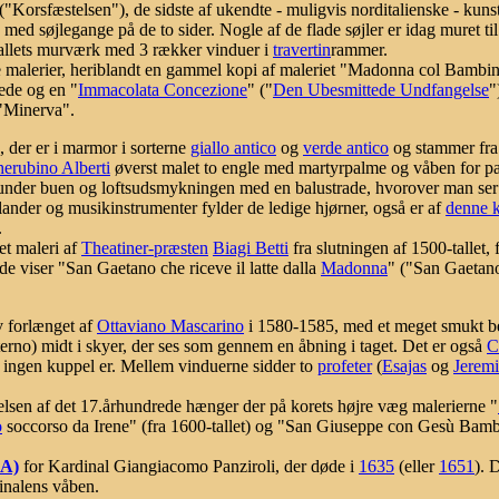
("Korsfæstelsen"), de sidste af ukendte - muligvis norditalienske - kun
med søjlegange på de to sider. Nogle af de flade søjler er idag muret ti
-tallets murværk med 3 rækker vinduer i
travertin
rammer.
le malerier, heriblandt en gammel kopi af maleriet "Madonna col Bamb
rede og en "
Immacolata Concezione
" ("
Den Ubesmittede Undfangelse
"
 "Minerva".
, der er i marmor i sorterne
giallo antico
og
verde antico
og stammer fra
erubino Alberti
øverst malet to engle med martyrpalme og våben for p
under buen og loftsudsmykningen med en balustrade, hvorover man ser 
ander og musikinstrumenter fylder de ledige hjørner, også er af
denne k
.
et maleri af
Theatiner-præsten
Biagi Betti
fra slutningen af 1500-tallet, 
de viser "San Gaetano che riceve il latte dalla
Madonna
" ("San Gaetan
v forlænget af
Ottaviano Mascarino
i 1580-1585, med et meget smukt bem
rno) midt i skyer, der ses som gennem en åbning i taget. Det er også
C
er ingen kuppel er. Mellem vinduerne sidder to
profeter
(
Esajas
og
Jeremi
lsen af det 17.århundrede hænger der på korets højre væg malerierne "
o
soccorso da Irene" (fra 1600-tallet) og "San Giuseppe con Gesù Bamb
7A)
for Kardinal Giangiacomo Panziroli, der døde i
1635
(eller
1651
). 
dinalens våben.