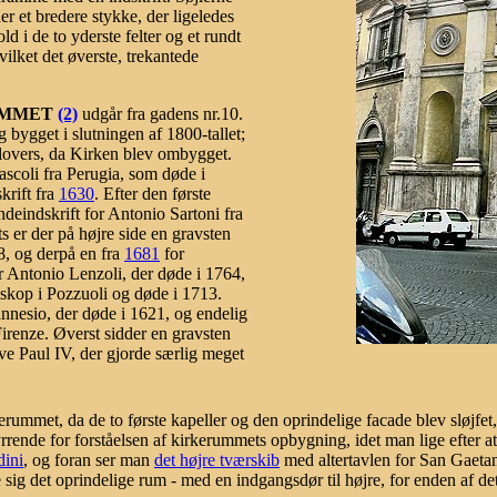
er et bredere stykke, der ligeledes
old i de to yderste felter og et rundt
vilket det øverste, trekantede
RUMMET
(2)
udgår fra gadens nr.10.
 bygget i slutningen af 1800-tallet;
lovers, da Kirken blev ombygget.
ascoli fra Perugia, som døde i
krift fra
1630
. Efter den første
eindskrift for Antonio Sartoni fra
s er der på højre side en gravsten
8, og derpå en fra
1681
for
r Antonio Lenzoli, der døde i 1764,
iskop i Pozzuoli og døde i 1713.
nnesio, der døde i 1621, og endelig
irenze. Øverst sidder en gravsten
ve Paul IV, der gjorde særlig meget
rummet, da de to første kapeller og den oprindelige facade blev sløjfet
styrrende for forståelsen af kirkerummets opbygning, idet man lige efte
dini
, og foran ser man
det højre tværskib
med altertavlen for San Gaeta
e sig det oprindelige rum - med en indgangsdør til højre, for enden af 