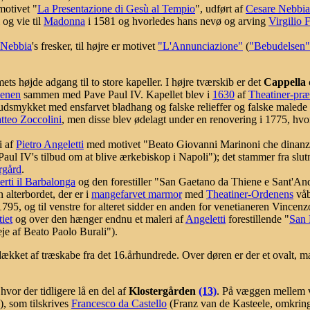
motivet "
La Presentazione di Gesù al Tempio
", udført af
Cesare Nebbia
 og vie til
Madonna
i 1581 og hvorledes hans nevø og arving
Virgilio 
 Nebbia
's fresker, til højre er motivet
"L'Annunciazione"
(
"Bebudelsen"
s højde adgang til to store kapeller. I højre tværskib er det
Cappella 
denen
sammen med Pave Paul IV. Kapellet blev i
1630
af
Theatiner-præ
 udsmykket med ensfarvet bladhang og falske relieffer og falske malede
tteo Zoccolini
, men disse blev ødelagt under en renovering i 1775, hvo
i af
Pietro Angeletti
med motivet "Beato Giovanni Marinoni che dinanzi a
aul IV's tilbud om at blive ærkebiskop i Napoli"); det stammer fra slu
rgård
.
rti il Barbalonga
og den forestiller "San Gaetano da Thiene e Sant'An
alterbordet, der er i
mangefarvet marmor
med
Theatiner-Ordenens
våb
 1795, og til venstre for alteret sidder en anden for venetianeren Vincen
tiet
og over den hænger endnu et maleri af
Angeletti
forestillende "
San 
eje af Beato Paolo Burali").
kket af træskabe fra det 16.århundrede. Over døren er der et ovalt, ma
hvor der tidligere lå en del af
Klostergården
(13)
. På væggen mellem v
), som tilskrives
Francesco da Castello
(Franz van de Kasteele, omkring