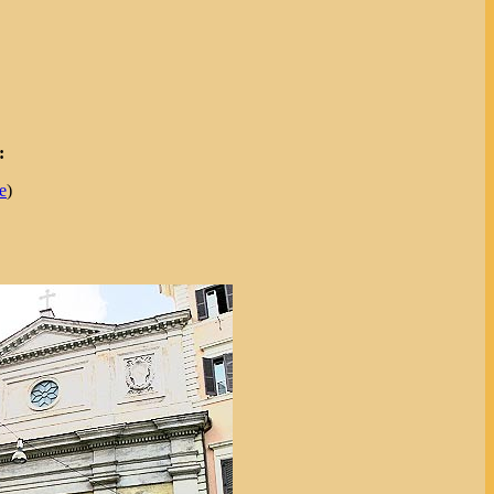
:
e
)