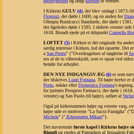
presbyterium
og langt
korrum
til venstre.
I Kirkens
GULV
(4)
,
der blev omlagt i 1873-187
Florenzi
, der døde i 1600, og en anden for
Diana
Olimpia Rusticucci Standarde, der døde i 1581, 
der ligeledes døde i 1595. I skibets venstre sid
1618. Biondi ejede på et tidspunkt
Cappella Bio
LOFTET
(5)
i Kirken er det originale fra ande
særlig interesse i Kirken, lod det opsætte. Det e
a
San Pietro
" ("Overdragelsen af nøglerne til
Sa
ses af de to våbenskjold, som er opsat ved side
betalte for arbejdet.
DEN NYE INDGANGSVÆG
(6)
er som nævn
der tilskrives
Luigi Fontana
. Til højre herfor e
Porta
, måske efter
Domenico Fontana
's tegning
for juristen Prospero Farinacci, der døde i 1618
venstre) og San Paolo (til højre), udført af
Stefa
Også på kirkerummets højre og venstre væg, ove
højre side er motiverne "La Sacra Famiglia" ("
Michele
" ("
Ærkeenglen Mikael
").
Det nuværende
første kapel i Kirkens højre s
Biondi
og ejedes af Patriarken af Jerusalem Fa