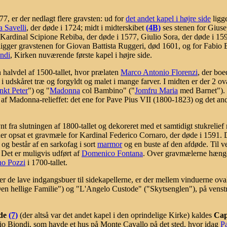
7, er der nedlagt flere gravsten: ud for
det andet kapel i højre side
ligge
 Savelli
, der døde i 1724; midt i midterskibet
(4B)
ses stenen for Giuse
Kardinal Scipione Rebiba, der døde i 1577, Giulio Sora, der døde i 15
e ligger gravstenen for Giovan Battista Ruggeri, død 1601, og for Fabio 
ndi
, Kirken nuværende første kapel i højre side.
n halvdel af 1500-tallet, hvor prælaten
Marco Antonio Florenzi
, der boe
r i udskåret træ og forgyldt og malet i mange farver. I midten er der 2 o
nkt Peter
") og "
Madonna
col Bambino" ("
Jomfru Maria
med Barnet"). L
n af Madonna-relieffet: det ene for Pave Pius VII (1800-1823) og det a
t fra slutningen af 1800-tallet og dekoreret med et samtidigt stukrelie
r der opsat et gravmæle for Kardinal Federico Cornaro, der døde i 1591.
, og består af en sarkofag i sort
marmor
og en buste af den afdøde. Til v
. Det er muligvis udført af
Domenico Fontana
. Over gravmælerne hænger
no Pozzi
i 1700-tallet.
r de lave indgangsbuer til sidekapellerne, er der mellem vinduerne ov
Den hellige Familie") og "L'Angelo Custode" ("Skytsenglen"), på venstr
ide
(7)
(der altså var det andet kapel i den oprindelige Kirke) kaldes
Cap
bio Biondi, som havde et hus på Monte Cavallo på det sted, hvor idag
P