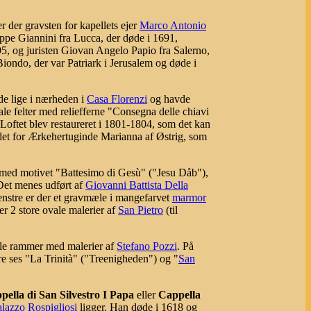
r der gravsten for kapellets ejer
Marco Antonio
ppe Giannini fra Lucca, der døde i 1691,
95, og juristen Giovan Angelo Papio fra Salerno,
Biondo, der var Patriark i Jerusalem og døde i
de lige i nærheden i
Casa Florenzi
og havde
vale felter med reliefferne "Consegna delle chiavi
oftet blev restaureret i 1801-1804, som det kan
ndet for Ærkehertuginde Marianna af Østrig, som
f med motivet "Battesimo di Gesù" ("Jesu Dåb"),
 Det menes udført af
Giovanni Battista Della
enstre er der et gravmæle i mangefarvet
marmor
 2 store ovale malerier af
San Pietro
(til
ale rammer med malerier af
Stefano Pozzi
. På
e ses "La Trinità" ("Treenigheden") og "
San
pella di San Silvestro I Papa
eller
Cappella
alazzo Rospigliosi
ligger. Han døde i 1618 og