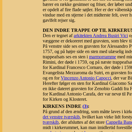
bærer en række gesimser og friser, der løber und
er opdelt af fire flade søjler. Her er der våbenskj
vindue med en stjerne i det midterste felt, over h
gavlfelt rejser sig.
DEN INDRE TRAPPE OP TIL KIRKE
Den er tegnet af
arkitekten Andrea Busiri Vici
og
væggene er dekoreret med gravsten, som blev ti
På venstre side ses en gravsten for Alessandro P
1757, og på højre side en sten med ulæselig inds
trappeafsats ses en sten i
marmorramme
med mind
Rimini, der døde i 1759, og på næste trappeafsat
for Kardinal Francesco Cornaro, der døde i 159
Evangelista Mezzaroma da Sutri, en gravsten fo
og en for
Vincenzo Antonio Capocci
, der var B
Herefter følger en sten for Kardinal Giacomo Sa
en ikke dateret gravsten for Zenobio Gaddi fra F
for Kardinal Antonio Carafa, der var nevø til Pa
for Kirken og Klosteret.
KIRKENS INDRE
(3)
:
På grund af den ændring, som måtte laves i kirke
det venstre tværskib
, hvilket kan virke lidt for
tværskib
, der afsluttes af det store
Cappella Ban
midt i kirkerummet, kan man imidlertid forestill