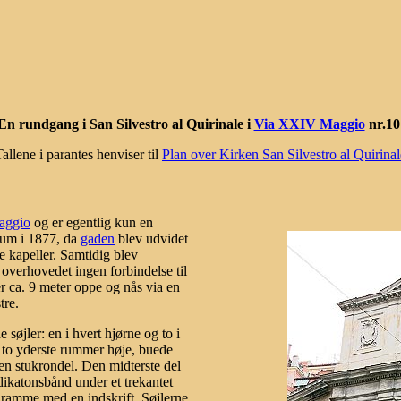
En rundgang i San Silvestro al Quirinale i
Via XXIV Maggio
nr.10
Tallene i parantes henviser til
Plan over Kirken San Silvestro al Quirinal
aggio
og er egentlig kun en
rum i 1877, da
gaden
blev udvidet
e kapeller. Samtidig blev
 overhovedet ingen forbindelse til
r ca. 9 meter oppe og nås via en
tre.
 søjler: en i hvert hjørne og to i
e to yderste rummer høje, buede
en stukrondel. Den midterste del
ikatonsbånd under et trekantet
enramme med en indskrift. Søjlerne