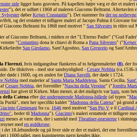
nstre side
ligger hans gravsten. På kapellets højre væg er der et maleri
ester
"), det er udført i 1868 af maleren Giacomo Beltrami. Altertavlen e
 Sylvester
døber
Kejser Constantin
"). Det stammer fra
det nu nedrevne
avlfelt, og det erstatter et tidligere maleri af Jacopo Palma il Giovane f
i af Giacomo Beltrami fra 1868 med motivet "
San Silvestro
in ritiro sul
er af Giacomo Beltrami, i midten er det "L'Eterno Padre" ("Gud Fader") 
l venstre "
Costantino
dona le chiavi di Roma a
Papa Silvestro
" ("
Kejser
e Kirkefædre
San Girolamo
, Sant'Agostino,
San Gregorio
og Sant'Ambrog
a Florenzi
,
hvis indgangsbue flankeres af to helgenmalerier
(8)
, der fo
ide. De tilskrives - med stor sandsynlighed -
Cesare Nebbia
(ca.1536-
 der døde i 1600, og en anden for
Diana Savelli
, der døde i 1724.
re Nebbia
med malerier af
Santa Maria Maddelena
, Santa Cecilia,
Sant
 af
Cesare Nebbia
, det forestiller "
Nascita della Vergine
" ("
Jomfru Maria
renzi
har givet til Kirken. Man mener, at det muligvis var
ham
, som bet
a della Catena
efter
det undergørende Madonna-billede
(af typen "
Mad
la Purità", men her specifikt kaldet "
Madonna della Catena
" på grund af
Giacinto Gimignani
fra ca.
1646
med motivet "
San Pio V
e il
Cardinal 
drino"
, beder til
Madonna
").
Giacinto
's maleri erstattede et tidligere 
nzi
menes at være den, der i samråd med
Theatiner-præsterne
i slutning
orsynet med
en guldkrone
.
r
i det 18.århundrede og på hver side er der et maleri, det ene forestille
ført i 1600-tallet, men kunstnerens navn kendes ikke.