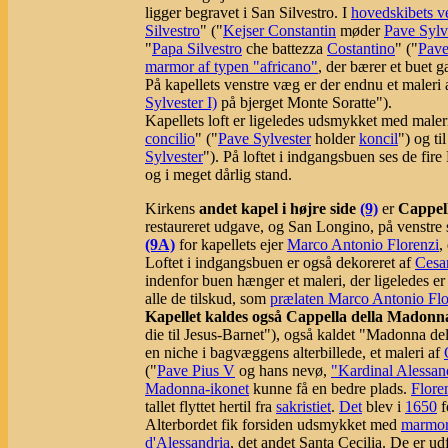
ligger begravet i San Silvestro. I
hovedskibets ve
Silvestro
" ("
Kejser Constantin
møder
Pave Sylv
"
Papa Silvestro
che battezza
Costantino
" ("
Pave
marmor af typen "africano"
, der bærer et buet g
På kapellets venstre væg er der endnu et maler
Sylvester I)
på bjerget Monte Soratte").
Kapellets loft er ligeledes udsmykket med maleri
concilio
" ("
Pave Sylvester
holder
koncil
") og ti
Sylvester
"). På loftet i indgangsbuen ses de fir
og i meget dårlig stand.
Kirkens
andet kapel i højre side
(9)
er
Cappell
restaureret udgave, og San Longino, på venstre s
(9A)
for kapellets ejer
Marco Antonio Florenzi
,
Loftet i indgangsbuen er også dekoreret af
Cesa
indenfor buen hænger et maleri, der ligeledes er
alle de tilskud, som
prælaten Marco Antonio Flo
Kapellet kaldes også Cappella della Madonn
die til Jesus-Barnet"), også kaldet "Madonna del
en niche i bagvæggens alterbillede, et maleri af
("
Pave Pius V
og hans nevø,
"Kardinal Alessan
Madonna-ikonet
kunne få en bedre plads.
Flore
tallet flyttet hertil fra
sakristiet
.
Det
blev i
1650
f
Alterbordet fik forsiden udsmykket med
marmo
d'Alessandria
, det andet Santa Cecilia. De er ud