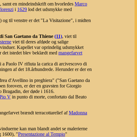
, samt en mindeindskrift om hvorledes
Marco
Florenzi
i
1629
lod det udsmykke med
) og til venstre er det "La Visitazione", i midten
di San Gaetano da Thiene
(11)
, viet til
sterne
viet til deres afdøde og salige
 vinduer. Kapellet var oprindelig udsmykket
r det istedet blev beklædt med
mangefarvet
 Paolo IV rifiuta la carica di arcivescovo di
tningen af det 18.århundrede. Herunder er der en
drea d'Avellino in preghiera" ("San Gaetano da
en foroven, er der en gravsten for Giorgio
zo Bragadin, der døde i 1616.
Pio V
in punto di morte, confortato dal Beato
ngefarvet brændt terracottarelief af
Madonna
induerne kan man blandt andet se malerierne
 1600), "
Presentazione al Tempio
"