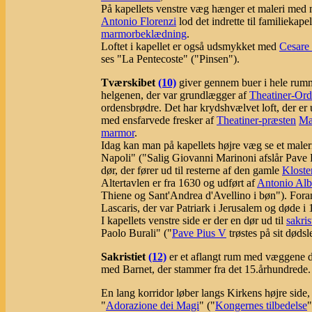
På kapellets venstre væg hænger et maleri med 
Antonio Florenzi
lod det indrette til familiekapel
marmorbeklædning
.
Loftet i kapellet er også udsmykket med
Cesare
ses "La Pentecoste" ("Pinsen").
Tværskibet
(10)
giver gennem buer i hele rummet
helgenen, der var grundlægger af
Theatiner-Or
ordensbrødre. Det har krydshvælvet loft, der er
med ensfarvede fresker af
Theatiner-præsten
Ma
marmor
.
Idag kan man på kapellets højre væg se et maler
Napoli" ("Salig Giovanni Marinoni afslår Pave P
dør, der fører ud til resterne af den gamle
Kloste
Altertavlen er fra 1630 og udført af
Antonio Albe
Thiene og Sant'Andrea d'Avellino i bøn"). Foran 
Lascaris, der var Patriark i Jerusalem og døde i
I kapellets venstre side er der en dør ud til
sakris
Paolo Burali" ("
Pave Pius V
trøstes på sit dødsl
Sakristiet
(12)
er et aflangt rum med væggene dæ
med Barnet, der stammer fra det 15.århundrede.
En lang korridor løber langs Kirkens højre side, 
"
Adorazione dei Magi
" ("
Kongernes tilbedelse
"