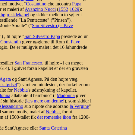
 med motivet "
Costantino
che incontra
Papa
r et maleri af
Avanzino Nucci
(
1552
-
1629
):
 højre sidekapel
og sidder mellem to søjler i
orestillende "La Pentecoste" ("Pinsen").
 Monte Soratte" ("
San Silvestro (= Pave
, til højre "
San Silvestro Papa
presiede ad un
 Constantin
giver nøglerne til Rom til
Pave
io. De er muligvis malet i det 16.århundrede
restiller
San Francesco
, til højre - i en meget
1614).
I gulvet foran kapellet er der en gravsten
'Agata
og Sant'Agnese. På den højre væg
's fødsel
") samt en mindesten, der fortæller om
alte for
Nebbia
's udsmykning af kapellet.
onna
allattante il bambino" ("
Madonna
giver
 sin historie (
læs mere om denne!
), som sidder i
Alessandrino
suo nipote che adorano
la Vergine
"
med samme motiv, malet af
Nebbia
, for at
en af 1500-tallet fik
det romerske ikon
fra 1200-
nde Sant'Agnese eller
Santa Caterina